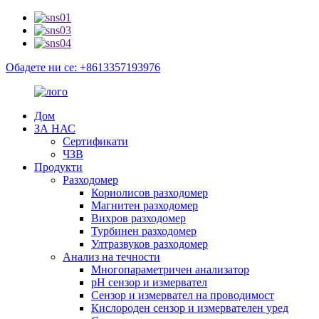
Обадете ни се: +8613357193976
Дом
ЗА НАС
Сертификати
ЧЗВ
Продукти
Разходомер
Кориолисов разходомер
Магнитен разходомер
Вихров разходомер
Турбинен разходомер
Ултразвуков разходомер
Анализ на течности
Многопараметричен анализатор
pH сензор и измервател
Сензор и измервател на проводимост
Кислороден сензор и измервателен уред