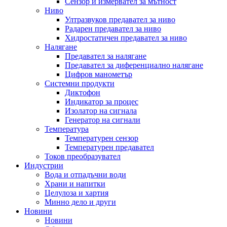
Сензор и измервател за мътност
Ниво
Ултразвуков предавател за ниво
Радарен предавател за ниво
Хидростатичен предавател за ниво
Налягане
Предавател за налягане
Предавател за диференциално налягане
Цифров манометър
Системни продукти
Диктофон
Индикатор за процес
Изолатор на сигнала
Генератор на сигнали
Температура
Температурен сензор
Температурен предавател
Токов преобразувател
Индустрии
Вода и отпадъчни води
Храни и напитки
Целулоза и хартия
Минно дело и други
Новини
Новини