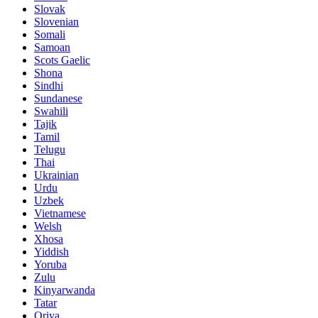
Slovak
Slovenian
Somali
Samoan
Scots Gaelic
Shona
Sindhi
Sundanese
Swahili
Tajik
Tamil
Telugu
Thai
Ukrainian
Urdu
Uzbek
Vietnamese
Welsh
Xhosa
Yiddish
Yoruba
Zulu
Kinyarwanda
Tatar
Oriya