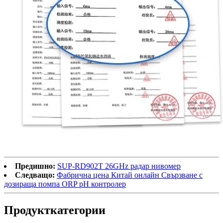
Предишно:
SUP-RD902T 26GHz радар нивомер
Следващо:
Фабрична цена Китай онлайн Свързване с
дозираща помпа ORP pH контролер
Продукт
категории