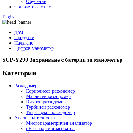
Обучение
Свържете се с нас
English
Дом
Продукти
Налягане
Цифров манометър
SUP-Y290 Захранване с батерии за манометър
Категории
Разходомер
Кориолисов разходомер
Магнитен разходомер
Вихров разходомер
Турбинен разходомер
Ултразвуков разходомер
Анализ на течности
Многопараметричен анализатор
pH сензор и измервател