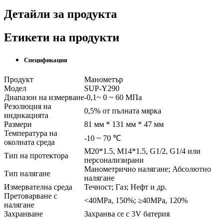
Детайли за продукта
Етикети на продукти
Спецификация
Продукт
Манометър
Модел
SUP-Y290
Диапазон на измерване
-0,1~ 0 ~ 60 МПа
Резолюция на
0,5% от пълната мярка
индикацията
Размери
81 мм * 131 мм * 47 мм
Температура на
-10 ~ 70 ℃
околната среда
M20*1.5, M14*1.5, G1/2, G1/4 или
Тип на протектора
персонализирани
Манометрично налягане; Абсолютно
Тип налягане
налягане
Измервателна среда
Течност; Газ; Нефт и др.
Претоварване с
<40MPa, 150%; ≥40MPa, 120%
налягане
Захранване
Захранва се с 3V батерия