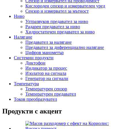
Сензор и измервател на проводимост
Кислороден сензор и измервателен уред
Сензор и измервател за мътност
Ниво
Ултразвуков предавател за ниво
Радарен предавател за ниво
Хидростатичен предавател за ниво
Налягане
Предавател за налягане
Предавател за диференциално налягане
Цифров манометър
Системни продукти
Диктофон
Индикатор за процес
Изолатор на сигнала
Генератор на сигнали
Температура
Температурен сензор
Температурен предавател
Токов преобразувател
Продукти с акцент