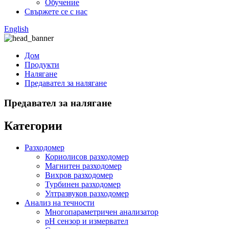
Обучение
Свържете се с нас
English
Дом
Продукти
Налягане
Предавател за налягане
Предавател за налягане
Категории
Разходомер
Кориолисов разходомер
Магнитен разходомер
Вихров разходомер
Турбинен разходомер
Ултразвуков разходомер
Анализ на течности
Многопараметричен анализатор
pH сензор и измервател