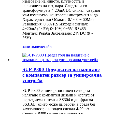
измерване на нивото, плътността и
налягането на газ, пара. След това го
трансформира в 4-20mA DC сигнал, свързан
към компютър, контролен инструмент и др.
Характеристики Обхват: -0.1~ 0 ~ 60MPa
Резолюция: 0.5% F.S Изходен сигнал:
4~20mA; 1~5V; 0~10V; 0~5V; RS485
Монтаж: Резьба Захранване: 24VDC (9 ~
36V)
запитване
детайл
SUP-P300 Предавател на налягане
с компактен размер за универсална
употреба
SUP-P300 е пиезорезистивен сензор за
налягане с компактен дизайн и корпус от
неръждаема стомана SS304 и диафрагма
SS316L, който може да работи в среда без
каустичност, с изходен сигнал 4-20mA.
Серията P300 се прилага широко в