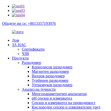
Обадете ни се: +8613357193976
Дом
ЗА НАС
Сертификати
ЧЗВ
Продукти
Разходомер
Кориолисов разходомер
Магнитен разходомер
Вихров разходомер
Турбинен разходомер
Ултразвуков разходомер
Анализ на течности
Многопараметричен анализатор
pH сензор и измервател
Сензор и измервател на проводимост
Кислороден сензор и измервателен уред