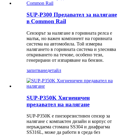
SUP-P300 Предавател за налягане
в Common Rail
Сензорът за налягане в горивната релса е
малък, но важен компонент на горивната
система на автомобила. Той измерва
налягането в горивната система и улеснява
откриването на течове, особено тези,
генерирани от изпаряване на бензин.
запитване
детайл
SUP-P350K Хигиеничен
предавател на налягане
SUP-P350K е пиезорезистивен сензор за
налягане с компактен дизайн и корпус от
неръждаема стомана SS304 и диафрагма
SS316L, може да работи в среда без