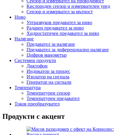
Сензор и измервател на проводимост
Кислороден сензор и измервателен уред
Сензор и измервател за мътност
Ниво
Ултразвуков предавател за ниво
Радарен предавател за ниво
Хидростатичен предавател за ниво
Налягане
Предавател за налягане
Предавател за диференциално налягане
Цифров манометър
Системни продукти
Диктофон
Индикатор за процес
Изолатор на сигнала
Генератор на сигнали
Температура
Температурен сензор
Температурен предавател
Токов преобразувател
Продукти с акцент