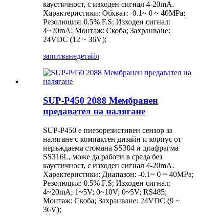
каустичност, с изходен сигнал 4-20mA.
Характеристики: Обхват: -0.1~ 0 ~ 40MPa;
Резолюция: 0.5% F.S; Изходен сигнал:
4~20mA; Монтаж: Скоба; Захранване:
24VDC (12 ~ 36V);
запитване
детайл
SUP-P450 2088 Мембранен
предавател на налягане
SUP-P450 е пиезорезистивен сензор за
налягане с компактен дизайн и корпус от
неръждаема стомана SS304 и диафрагма
SS316L, може да работи в среда без
каустичност, с изходен сигнал 4-20mA.
Характеристики: Диапазон: -0.1~ 0 ~ 40MPa;
Резолюция: 0.5% F.S; Изходен сигнал:
4~20mA; 1~5V; 0~10V; 0~5V; RS485;
Монтаж: Скоба; Захранване: 24VDC (9 ~
36V);