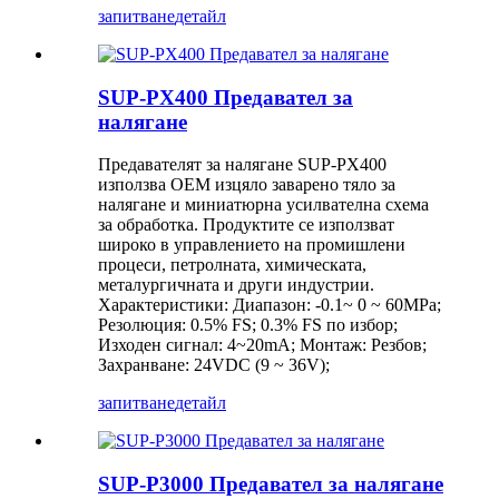
запитване
детайл
SUP-PX400 Предавател за
налягане
Предавателят за налягане SUP-PX400
използва OEM изцяло заварено тяло за
налягане и миниатюрна усилвателна схема
за обработка. Продуктите се използват
широко в управлението на промишлени
процеси, петролната, химическата,
металургичната и други индустрии.
Характеристики: Диапазон: -0.1~ 0 ~ 60MPa;
Резолюция: 0.5% FS; 0.3% FS по избор;
Изходен сигнал: 4~20mA; Монтаж: Резбов;
Захранване: 24VDC (9 ~ 36V);
запитване
детайл
SUP-P3000 Предавател за налягане