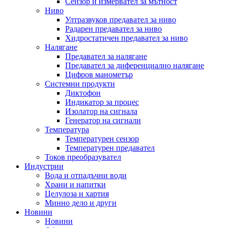
Сензор и измервател за мътност
Ниво
Ултразвуков предавател за ниво
Радарен предавател за ниво
Хидростатичен предавател за ниво
Налягане
Предавател за налягане
Предавател за диференциално налягане
Цифров манометър
Системни продукти
Диктофон
Индикатор за процес
Изолатор на сигнала
Генератор на сигнали
Температура
Температурен сензор
Температурен предавател
Токов преобразувател
Индустрии
Вода и отпадъчни води
Храни и напитки
Целулоза и хартия
Минно дело и други
Новини
Новини