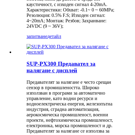
каустичност, с изходен сигнал 4-20mA.
Характеристики: Обхват: -0.1~ 0 ~ 60MPa;
Резолюция: 0.5% F.S; Изходен сигнал:
4~20mA; Монтаж: Резбов; Захранване:
24VDC (9 ~ 36V);
запитване
детайл
SUP-PX300 Предавател за
налягане с дисплей
Предавателят за налягане е често срещан
сензор в промишлеността. Широко
използван в програми за автоматично
управление, като водни ресурси и
водноелектрическа енергия, железопътна
индустрия, сградна автоматизация,
аерокосмическа промишленост, военни
проекти, нефтохимическа промишленост,
електроника, морска промишленост и др.
Предавателят за налягане се използва за