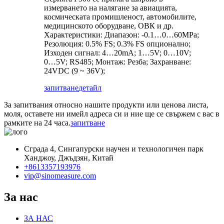
измерването на налягане за авиацията,
космическата промишленост, автомобилите,
медицинското оборудване, ОВК и др.
Характеристики: Диапазон: -0.1…0…60MPa;
Резолюция: 0.5% FS; 0.3% FS опционално;
Изходен сигнал: 4…20mA; 1…5V; 0…10V;
0…5V; RS485; Монтаж: Резба; Захранване:
24VDC (9 ~ 36V);
запитване
детайл
За запитвания относно нашите продукти или ценова листа,
моля, оставете ни имейл адреса си и ние ще се свържем с вас в
рамките на 24 часа.
запитване
Сграда 4, Сингапурски научен и технологичен парк
Ханджоу, Джъдзян, Китай
+8613357193976
vip@sinomeasure.com
За нас
ЗА НАС