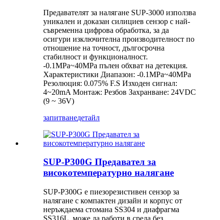
Предавателят за налягане SUP-3000 използва
уникален и доказан силициев сензор с най-
съвременна цифрова обработка, за да
осигури изключителна производителност по
отношение на точност, дългосрочна
стабилност и функционалност.
-0.1MPa~40MPa пълен обхват на детекция.
Характеристики Диапазон: -0.1MPa~40MPa
Резолюция: 0.075% F.S Изходен сигнал:
4~20mA Монтаж: Резбов Захранване: 24VDC
(9 ~ 36V)
запитване
детайл
SUP-P300G Предавател за
високотемпературно налягане
SUP-P300G е пиезорезистивен сензор за
налягане с компактен дизайн и корпус от
неръждаема стомана SS304 и диафрагма
SS316L, може да работи в среда без