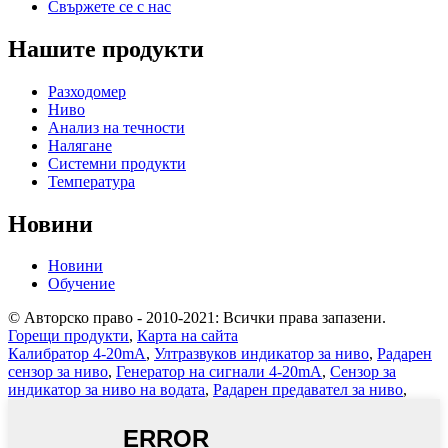
Свържете се с нас
Нашите продукти
Разходомер
Ниво
Анализ на течности
Налягане
Системни продукти
Температура
Новини
Новини
Обучение
© Авторско право - 2010-2021: Всички права запазени.
Горещи продукти
,
Карта на сайта
Калибратор 4-20mA
,
Ултразвуков индикатор за ниво
,
Радарен
сензор за ниво
,
Генератор на сигнали 4-20mA
,
Сензор за
индикатор за ниво на водата
,
Радарен предавател за ниво
,