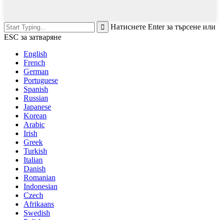
Натиснете Enter за търсене или
ESC за затваряне
English
French
German
Portuguese
Spanish
Russian
Japanese
Korean
Arabic
Irish
Greek
Turkish
Italian
Danish
Romanian
Indonesian
Czech
Afrikaans
Swedish