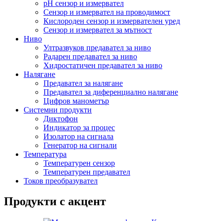
pH сензор и измервател
Сензор и измервател на проводимост
Кислороден сензор и измервателен уред
Сензор и измервател за мътност
Ниво
Ултразвуков предавател за ниво
Радарен предавател за ниво
Хидростатичен предавател за ниво
Налягане
Предавател за налягане
Предавател за диференциално налягане
Цифров манометър
Системни продукти
Диктофон
Индикатор за процес
Изолатор на сигнала
Генератор на сигнали
Температура
Температурен сензор
Температурен предавател
Токов преобразувател
Продукти с акцент