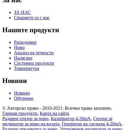
За нас
ЗА НАС
Свържете се с нас
Нашите продукти
Разходомер
Ниво
Анализ на течности
Налягане
Системни продукти
Температура
Новини
Новини
Обучение
© Авторско право - 2010-2021: Всички права запазени.
Горещи продукти
,
Карта на сайта
Радарен сензор за ниво
,
Калибратор 4-20mA
,
Сензор за
индикатор за ниво на водата
,
Генератор на сигнали 4-20mA
,
Радарен предавател за ниво
,
Ултразвуков индикатор за ниво
,