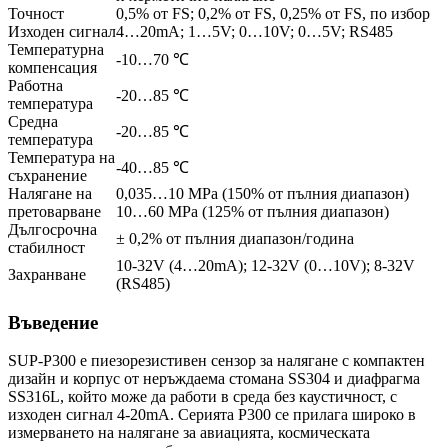
Точност
0,5% от FS; 0,2% от FS, 0,25% от FS, по избор
Изходен сигнал
4…20mA; 1…5V; 0…10V; 0…5V; RS485
Температурна
-10…70 ℃
компенсация
Работна
-20…85 ℃
температура
Средна
-20…85 ℃
температура
Температура на
-40…85 ℃
съхранение
Налягане на
0,035…10 MPa (150% от пълния диапазон)
претоварване
10…60 MPa (125% от пълния диапазон)
Дългосрочна
± 0,2% от пълния диапазон/година
стабилност
10-32V (4…20mA); 12-32V (0…10V); 8-32V
Захранване
(RS485)
Въведение
SUP-P300 е пиезорезистивен сензор за налягане с компактен
дизайн и корпус от неръждаема стомана SS304 и диафрагма
SS316L, който може да работи в среда без каустичност, с
изходен сигнал 4-20mA. Серията P300 се прилага широко в
измерването на налягане за авиацията, космическата