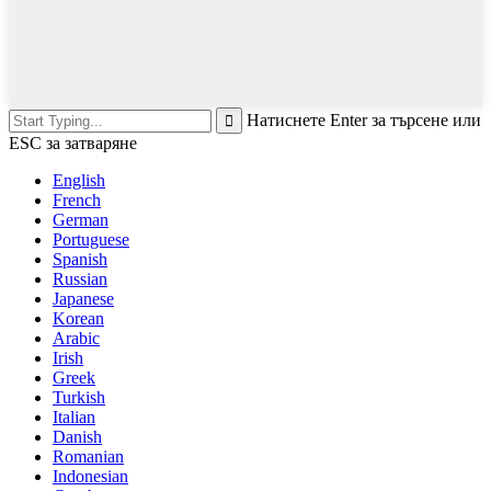
Натиснете Enter за търсене или
ESC за затваряне
English
French
German
Portuguese
Spanish
Russian
Japanese
Korean
Arabic
Irish
Greek
Turkish
Italian
Danish
Romanian
Indonesian