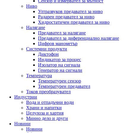
Сензор и измервател за мътност
Ниво
Ултразвуков предавател за ниво
Радарен предавател за ниво
Хидростатичен предавател за ниво
Налягане
Предавател за налягане
Предавател за диференциално налягане
Цифров манометър
Системни продукти
Диктофон
Индикатор за процес
Изолатор на сигнала
Генератор на сигнали
Температура
Температурен сензор
Температурен предавател
Токов преобразувател
Индустрии
Вода и отпадъчни води
Храни и напитки
Целулоза и хартия
Минно дело и други
Новини
Новини