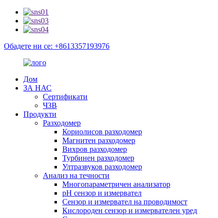
Обадете ни се: +8613357193976
Дом
ЗА НАС
Сертификати
ЧЗВ
Продукти
Разходомер
Кориолисов разходомер
Магнитен разходомер
Вихров разходомер
Турбинен разходомер
Ултразвуков разходомер
Анализ на течности
Многопараметричен анализатор
pH сензор и измервател
Сензор и измервател на проводимост
Кислороден сензор и измервателен уред