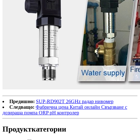
Предишно:
SUP-RD902T 26GHz радар нивомер
Следващо:
Фабрична цена Китай онлайн Свързване с
дозираща помпа ORP pH контролер
Продукт
категории