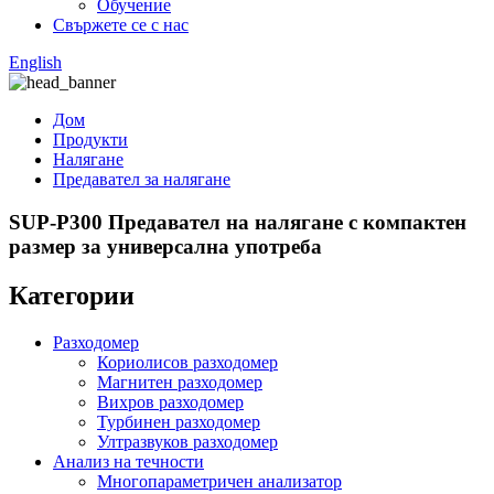
Обучение
Свържете се с нас
English
Дом
Продукти
Налягане
Предавател за налягане
SUP-P300 Предавател на налягане с компактен
размер за универсална употреба
Категории
Разходомер
Кориолисов разходомер
Магнитен разходомер
Вихров разходомер
Турбинен разходомер
Ултразвуков разходомер
Анализ на течности
Многопараметричен анализатор