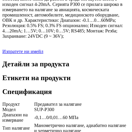
изходен сигнал 4-20mA. Серията P300 се прилага широко в
измерването на налягане за авиацията, космическата
промишленост, автомобилите, медицинското оборудване,
ОВК и др. Характеристики: Диапазон: -0.1…0…60MPa;
Резолюция: 0.5% FS; 0.3% FS опционално; Изходен сигнал:
4…20mA; 1…5V; 0…10V; 0…5V; RS485; Монтаж: Резба;
Захранване: 24VDC (9 ~ 36V);
Изпратете ни имейл
Детайли за продукта
Етикети на продукти
Спецификация
Продукт
Предавател за налягане
Модел
SUP-P300
Диапазон на
-0,1…0/0,01…60 МПа
измерване
Манометрично налягане, адиабатно налягане
Тип налягане
и херметично налягане