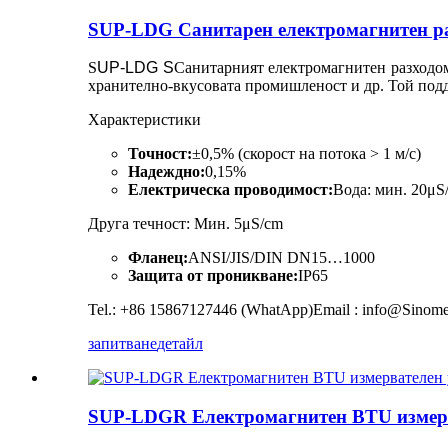
SUP-LDG Санитарен електромагнитен ра
S
UP-LDG
S
Санитарният електромагнитен разходом
хранително-вкусовата промишленост и др. Той под
Характеристики
Точност:
±0,5% (скорост на потока > 1 м/с)
Надеждно:
0,15%
Електрическа проводимост:
Вода: мин. 20μS
Друга течност: Мин. 5μS/cm
Фланец:
ANSI/JIS/DIN DN15…1000
Защита от проникване:
IP65
Tel.: +86 15867127446 (WhatApp)Email : info@Sinom
запитване
детайл
SUP-LDGR Електромагнитен BTU измерв