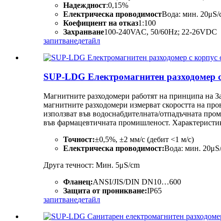
Надеждност
:0,15%
Електрическа проводимост
Вода: мин. 20μS/
Коефициент на отказ
1:100
Захранване
100-240VAC, 50/60Hz; 22-26VDC
запитване
детайл
SUP-LDG Електромагнитен разходомер с
Магнитните разходомери работят на принципа на Зак
магнитните разходомери измерват скоростта на пров
използват във водоснабдителната/отпадъчната пром
във фармацевтичната промишленост. Характеристи
Точност:
±0,5%, ±2 мм/с (дебит <1 м/с)
Електрическа проводимост:
Вода: мин. 20μS
Друга течност: Мин. 5μS/cm
Фланец:
ANSI/JIS/DIN DN10…600
Защита от проникване:
IP65
запитване
детайл