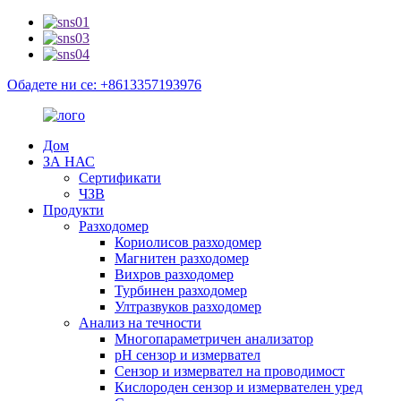
Обадете ни се: +8613357193976
Дом
ЗА НАС
Сертификати
ЧЗВ
Продукти
Разходомер
Кориолисов разходомер
Магнитен разходомер
Вихров разходомер
Турбинен разходомер
Ултразвуков разходомер
Анализ на течности
Многопараметричен анализатор
pH сензор и измервател
Сензор и измервател на проводимост
Кислороден сензор и измервателен уред