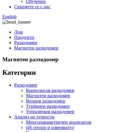
Обучение
Свържете се с нас
English
Дом
Продукти
Разходомер
Магнитен разходомер
Магнитен разходомер
Категории
Разходомер
Кориолисов разходомер
Магнитен разходомер
Вихров разходомер
Турбинен разходомер
Ултразвуков разходомер
Анализ на течности
Многопараметричен анализатор
pH сензор и измервател