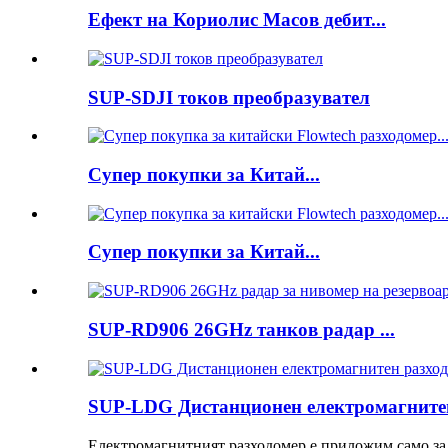
Ефект на Кориолис Масов дебит...
SUP-SDJI токов преобразувател
Супер покупки за Китай...
Супер покупки за Китай...
SUP-RD906 26GHz танков радар ...
SUP-LDG Дистанционен електромагните
Електромагнитният разходомер е приложим само за 