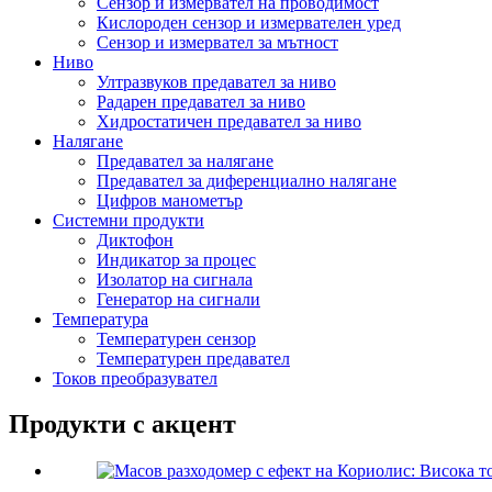
Сензор и измервател на проводимост
Кислороден сензор и измервателен уред
Сензор и измервател за мътност
Ниво
Ултразвуков предавател за ниво
Радарен предавател за ниво
Хидростатичен предавател за ниво
Налягане
Предавател за налягане
Предавател за диференциално налягане
Цифров манометър
Системни продукти
Диктофон
Индикатор за процес
Изолатор на сигнала
Генератор на сигнали
Температура
Температурен сензор
Температурен предавател
Токов преобразувател
Продукти с акцент