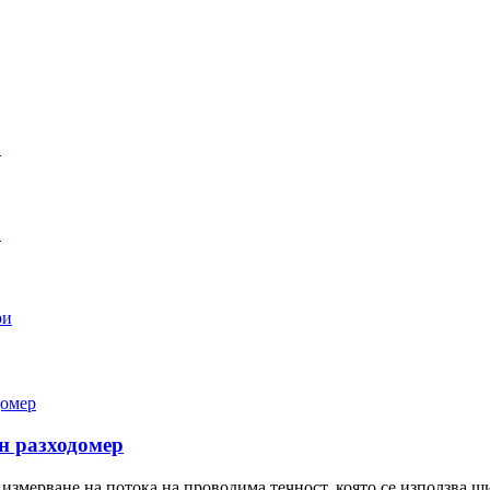
н разходомер
измерване на потока на проводима течност, която се използва ш