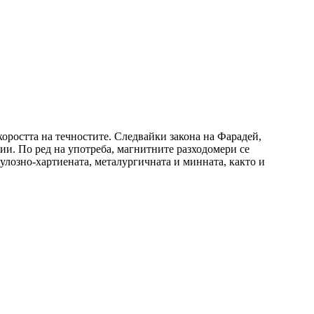
оростта на течностите. Следвайки закона на Фарадей,
ии. По ред на употреба, магнитните разходомери се
улозно-хартиената, металургичната и минната, както и