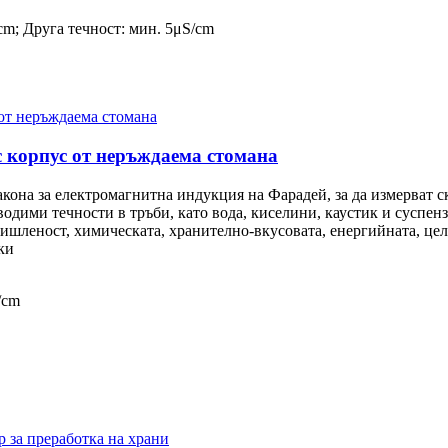
cm; Друга течност: мин. 5μS/cm
 корпус от неръждаема стомана
она за електромагнитна индукция на Фарадей, за да измерват ск
одими течности в тръби, като вода, киселини, каустик и суспенз
ишленост, химическата, хранително-вкусовата, енергийната, цел
ки
/cm