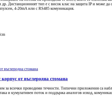
др. Дистанционният тип е с висок клас на защита IP и може да с
мпулсен, 4-20mA или с RS485 комуникация.
/cm
корпус от въглеродна стомана
 за всички проводими течности. Типични приложения са наблю
 така и кумулативен поток и поддържа аналогов изход, комуника