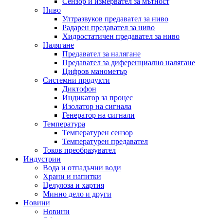
Сензор и измервател за мътност
Ниво
Ултразвуков предавател за ниво
Радарен предавател за ниво
Хидростатичен предавател за ниво
Налягане
Предавател за налягане
Предавател за диференциално налягане
Цифров манометър
Системни продукти
Диктофон
Индикатор за процес
Изолатор на сигнала
Генератор на сигнали
Температура
Температурен сензор
Температурен предавател
Токов преобразувател
Индустрии
Вода и отпадъчни води
Храни и напитки
Целулоза и хартия
Минно дело и други
Новини
Новини