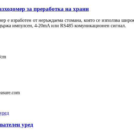
зходомер за преработка на храни
ер е изработен от неръждаема стомана, която се използва широ
държа импулсен, 4-20mA или RS485 комуникационен сигнал.
/cm
easure.com
ателен уред