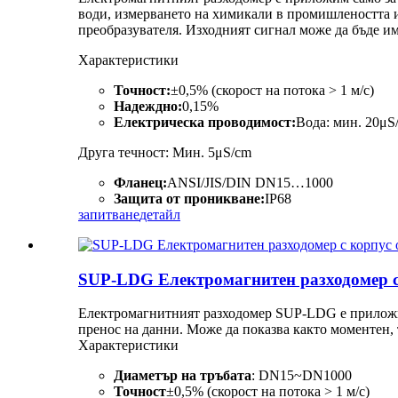
води, измерването на химикали в промишлеността и 
преобразувателя. Изходният сигнал може да бъде и
Характеристики
Точност:
±0,5% (скорост на потока > 1 м/с)
Надеждно:
0,15%
Електрическа проводимост:
Вода: мин. 20μS
Друга течност: Мин. 5μS/cm
Фланец:
ANSI/JIS/DIN DN15…1000
Защита от проникване:
IP68
запитване
детайл
SUP-LDG Електромагнитен разходомер с 
Електромагнитният разходомер SUP-LDG е приложим
пренос на данни. Може да показва както моментен,
Характеристики
Диаметър на тръбата
: DN15~DN1000
Точност
±0,5% (скорост на потока > 1 м/с)