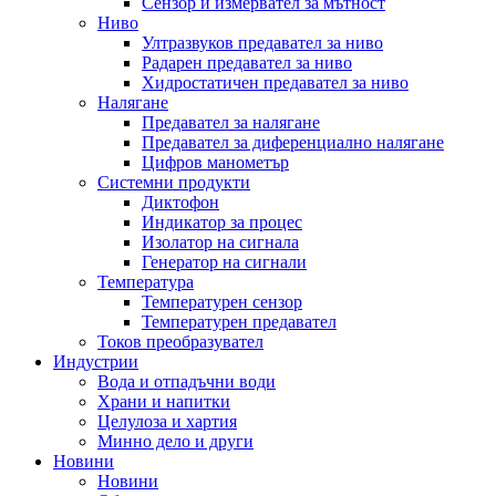
Сензор и измервател за мътност
Ниво
Ултразвуков предавател за ниво
Радарен предавател за ниво
Хидростатичен предавател за ниво
Налягане
Предавател за налягане
Предавател за диференциално налягане
Цифров манометър
Системни продукти
Диктофон
Индикатор за процес
Изолатор на сигнала
Генератор на сигнали
Температура
Температурен сензор
Температурен предавател
Токов преобразувател
Индустрии
Вода и отпадъчни води
Храни и напитки
Целулоза и хартия
Минно дело и други
Новини
Новини