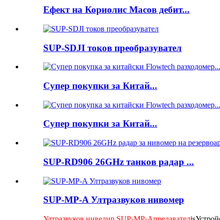
Ефект на Кориолис Масов дебит...
SUP-SDJI токов преобразувател
Супер покупки за Китай...
Супер покупки за Китай...
SUP-RD906 26GHz танков радар ...
SUP-MP-A Ултразвуков нивомер
Ултразвуков нивелир SUP-MP-A
предавател
is
Устрой