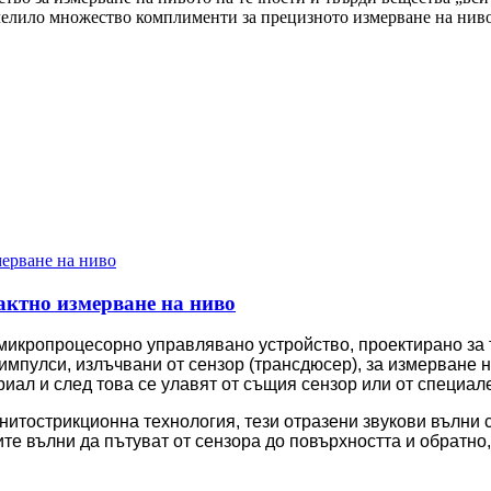
елило множество комплименти за прецизното измерване на нивот
актно измерване на ниво
икропроцесорно управлявано устройство, проектирано за 
мпулси, излъчвани от сензор (трансдюсер), за измерване н
иал и след това се улавят от същия сензор или от специал
итострикционна технология, тези отразени звукови вълни с
те вълни да пътуват от сензора до повърхността и обратно