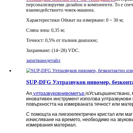
персонализируеми дизайни и компоненти. То е спеч
взаимодействието човек-машина.
Характеристики Обхват на измерване: 0 ~ 30 м;
Сляпа зона: 0,35 м;
Точност: 0,5% от пълния диапазон;
Захранване: (14~28) VDC.
запитване
детайл
SUP-DFG Ултразвуков нивомер, безконт
An
ултразвуков
ниво
метър
is
Усъвършенствано, м
иновативен инструмент използва ултразвукови и
повърхността на измерваната течност или матер
С помощта на пиезоелектричен кристал или магн
изчисляване на времето, необходимо на звукови
измервания материал.