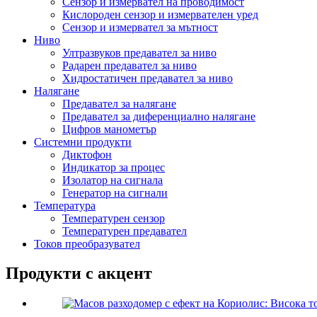
Сензор и измервател на проводимост
Кислороден сензор и измервателен уред
Сензор и измервател за мътност
Ниво
Ултразвуков предавател за ниво
Радарен предавател за ниво
Хидростатичен предавател за ниво
Налягане
Предавател за налягане
Предавател за диференциално налягане
Цифров манометър
Системни продукти
Диктофон
Индикатор за процес
Изолатор на сигнала
Генератор на сигнали
Температура
Температурен сензор
Температурен предавател
Токов преобразувател
Продукти с акцент