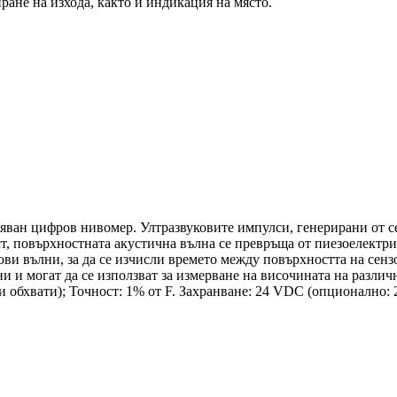
ране на изхода, както и индикация на място.
ван цифров нивомер. Ултразвуковите импулси, генерирани от сен
т, повърхностната акустична вълна се превръща от пиезоелектр
ови вълни, за да се изчисли времето между повърхността на сенз
и и могат да се използват за измерване на височината на разли
чни обхвати); Точност: 1% от F. Захранване: 24 VDC (опционално: