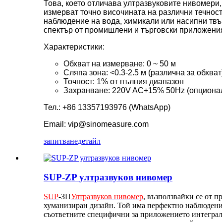
Това, което отличава ултразвуковите нивомери,
измерват точно височината на различни течност
наблюдение на вода, химикали или насипни твъ
спектър от промишлени и търговски приложени
Характеристики:
Обхват на измерване: 0 ~ 50 м
Сляпа зона: <0.3-2.5 м (различна за обхват
Точност: 1% от пълния диапазон
Захранване: 220V AC+15% 50Hz (опциона
Тел.: +86 13357193976 (WhatsApp)
Email: vip@sinomeasure.com
запитване
детайл
SUP-ZP ултразвуков нивомер
SUP
-ЗП
Ултразвуков нивомер
, възползвайки се от 
хуманизиран дизайн. Той има перфектно наблюдение
съответните специфични за приложението интегралн