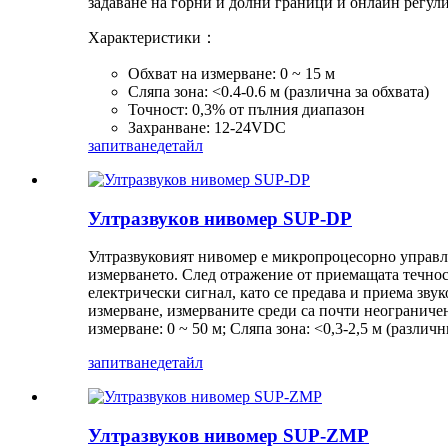
задаване на горни и долни граници и онлайн регули
Характеристики：
Обхват на измерване: 0 ~ 15 м
Сляпа зона: <0.4-0.6 м (различна за обхвата)
Точност: 0,3% от пълния диапазон
Захранване: 12-24VDC
запитване
детайл
Ултразвуков нивомер SUP-DP
Ултразвуковият нивомер е микропроцесорно управля
измерването. След отражение от приемащата течнос
електрически сигнал, като се предава и приема звук
измерване, измерваните среди са почти неограничен
измерване: 0 ~ 50 м; Сляпа зона: <0,3-2,5 м (разли
запитване
детайл
Ултразвуков нивомер SUP-ZMP