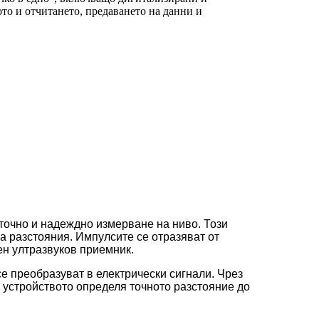
о и отчитането, предаването на данни и
точно и надеждно измерване на ниво. Този
а разстояния. Импулсите се отразяват от
ен ултразвуков приемник.
е преобразуват в електрически сигнали. Чрез
, устройството определя точното разстояние до