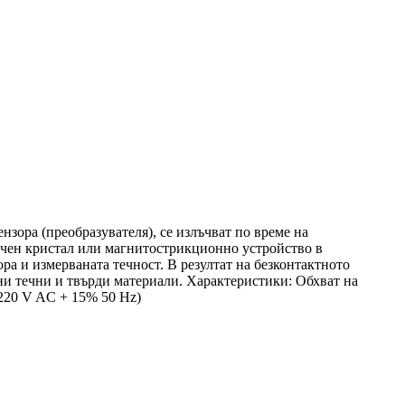
зора (преобразувателя), се излъчват по време на
ичен кристал или магнитострикционно устройство в
ора и измерваната течност. В резултат на безконтактното
чни течни и твърди материали. Характеристики: Обхват на
 220 V AC + 15% 50 Hz)