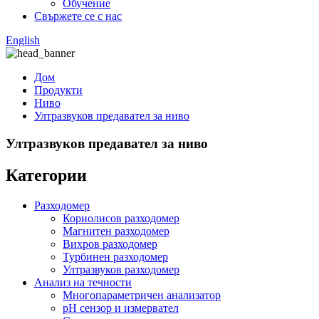
Обучение
Свържете се с нас
English
Дом
Продукти
Ниво
Ултразвуков предавател за ниво
Ултразвуков предавател за ниво
Категории
Разходомер
Кориолисов разходомер
Магнитен разходомер
Вихров разходомер
Турбинен разходомер
Ултразвуков разходомер
Анализ на течности
Многопараметричен анализатор
pH сензор и измервател