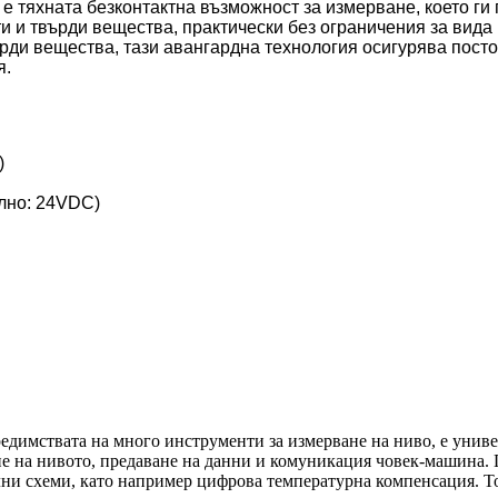
 е тяхната безконтактна възможност за измерване, което ги
и и твърди вещества, практически без ограничения за вида
рди вещества, тази авангардна технология осигурява пост
я.
)
лно: 24VDC)
предимствата на много инструменти за измерване на ниво, е унив
 на нивото, предаване на данни и комуникация човек-машина. 
и схеми, като например цифрова температурна компенсация. То