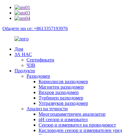
Обадете ни се: +8613357193976
Дом
ЗА НАС
Сертификати
ЧЗВ
Продукти
Разходомер
Кориолисов разходомер
Магнитен разходомер
Вихров разходомер
Турбинен разходомер
Ултразвуков разходомер
Анализ на течности
Многопараметричен анализатор
pH сензор и измервател
Сензор и измервател на проводимост
Кислороден сензор и измервателен уред