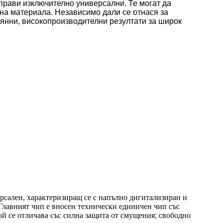
 прави изключително универсални. Те могат да
 на материала. Независимо дали се отнася за
оянни, високопроизводителни резултати за широк
ерсален, характеризиращ се с напълно дигитализиран и
Главният чип е вносен технически единичен чип със
й се отличава със силна защита от смущения; свободно