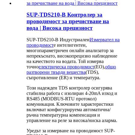
SUP-TDS210-B Контролер за
проводимост за пречистване на
вода | Висока прецизност
SUP-TDS210-B Индустриален
Измервател на
проводимост
е интелигентен,
многопараметричен онлайн анализатор за
непрекъснато, високопрецизно наблюдение
на качеството на водата. Той измерва
точно
електрическа проводимост
(ЕО),
общо
разтворени твърди вещества
(TDS),
съпротивление (ER) и температура.
Този надежден TDS контролер осигурява
стабилна работа с изолиран 4-20mA изход и
RS485 (MODBUS-RTU протокол)
комуникация. Ключовите характеристики
включват конфигурируема автоматична/
ръчна температурна компенсация и
управление на реле за висока/ниска аларма.
Уредът за измерване на проводимост SUP-