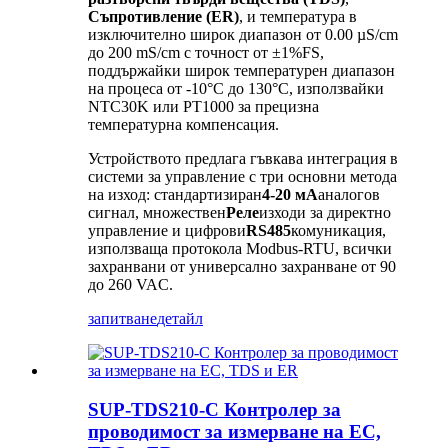
Съпротивление (ER)
, и температура в
изключително широк диапазон от 0.00 µS/cm
до 200 mS/cm с точност от ±1%FS,
поддържайки широк температурен диапазон
на процеса от -10°C до 130°C, използвайки
NTC30K или PT1000 за прецизна
температурна компенсация.
Устройството предлага гъвкава интеграция в
системи за управление с три основни метода
на изход: стандартизиран
4-20 мА
аналогов
сигнал, множествен
Реле
изходи за директно
управление и цифрови
RS485
комуникация,
използваща протокола Modbus-RTU, всички
захранвани от универсално захранване от 90
до 260 VAC.
запитване
детайл
SUP-TDS210-C Контролер за
проводимост за измерване на EC,