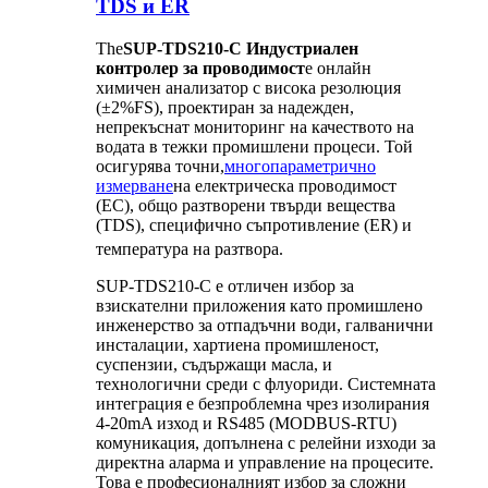
TDS и ER
The
SUP-TDS210-C Индустриален
контролер за проводимост
е онлайн
химичен анализатор с висока резолюция
(±2%FS), проектиран за надежден,
непрекъснат мониторинг на качеството на
водата в тежки промишлени процеси. Той
осигурява точни,
многопараметрично
измерване
на електрическа проводимост
(EC), общо разтворени твърди вещества
(TDS), специфично съпротивление (ER) и
температура на разтвора.
SUP-TDS210-C е отличен избор за
взискателни приложения като промишлено
инженерство за отпадъчни води, галванични
инсталации, хартиена промишленост,
суспензии, съдържащи масла, и
технологични среди с флуориди. Системната
интеграция е безпроблемна чрез изолирания
4-20mA изход и RS485 (MODBUS-RTU)
комуникация, допълнена с релейни изходи за
директна аларма и управление на процесите.
Това е професионалният избор за сложни