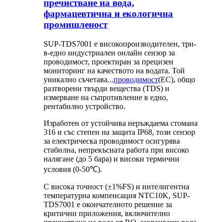
пречистване на вода,
фармацевтична и екологична
промишленост
SUP-TDS7001 е високопроизводителен, три-
в-едно индустриален онлайн сензор за
проводимост, проектиран за прецизен
мониторинг на качеството на водата. Той
уникално съчетава...
проводимост
(EC), общо
разтворени твърди вещества (TDS) и
измерване на съпротивление в едно,
рентабилно устройство.
Изработен от устойчива неръждаема стомана
316 и със степен на защита IP68, този сензор
за електрическа проводимост осигурява
стабилна, непрекъсната работа при високо
налягане (до 5 бара) и високи термични
условия (0-50℃).
С висока точност (±1%FS) и интелигентна
температурна компенсация NTC10K, SUP-
TDS7001 е окончателното решение за
критични приложения, включително