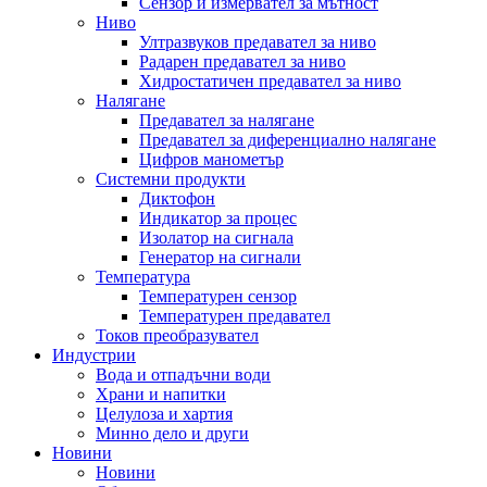
Сензор и измервател за мътност
Ниво
Ултразвуков предавател за ниво
Радарен предавател за ниво
Хидростатичен предавател за ниво
Налягане
Предавател за налягане
Предавател за диференциално налягане
Цифров манометър
Системни продукти
Диктофон
Индикатор за процес
Изолатор на сигнала
Генератор на сигнали
Температура
Температурен сензор
Температурен предавател
Токов преобразувател
Индустрии
Вода и отпадъчни води
Храни и напитки
Целулоза и хартия
Минно дело и други
Новини
Новини