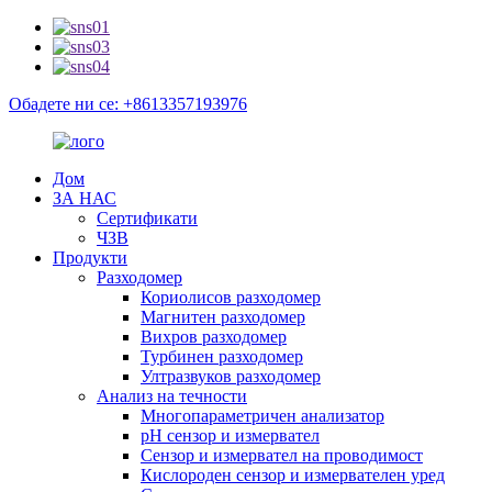
Обадете ни се: +8613357193976
Дом
ЗА НАС
Сертификати
ЧЗВ
Продукти
Разходомер
Кориолисов разходомер
Магнитен разходомер
Вихров разходомер
Турбинен разходомер
Ултразвуков разходомер
Анализ на течности
Многопараметричен анализатор
pH сензор и измервател
Сензор и измервател на проводимост
Кислороден сензор и измервателен уред