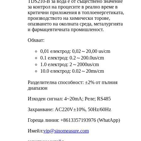
TDS210-B за вода е от съществено значение
за контрол на процесите в реално време в
критични приложения в топлоенергетиката,
производството на химически торове,
опазването на околната среда, металургията
и фармацевтичната промишленост.
Обхват:
0,01 електрод: 0,02～20,00 us/cm
0.1 електрод: 0.2～200.0us/cm
1.0 електрод: 2～2000us/cm
10.0 електрод: 0.02～20ms/cm
Разделителна способност: ±2% от пълния
диапазон
Изходен сигнал: 4~20mA; Реле; RS485
Захранване: AC220V±10%, 50Hz/60Hz
Гореща линия: +8613357193976 (WhatApp)
Имейл:
vip@sinomeasure.com