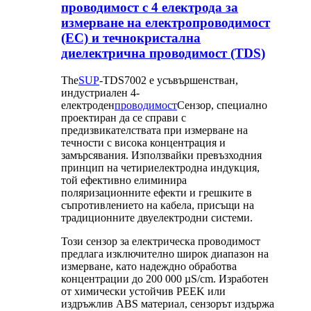
проводимост с 4 електрода за
измерване на електропроводимост
(EC) и течнокристална
диелектрична проводимост (TDS)
The
SUP
-TDS7002 е усъвършенстван,
индустриален 4-
електроден
проводимост
Сензор, специално
проектиран да се справи с
предизвикателствата при измерване на
течности с висока концентрация и
замърсявания. Използвайки превъзходния
принцип на четириелектродна индукция,
той ефективно елиминира
поляризационните ефекти и грешките в
съпротивлението на кабела, присъщи на
традиционните двуелектродни системи.
Този сензор за електрическа проводимост
предлага изключително широк диапазон на
измерване, като надеждно обработва
концентрации до 200 000 µS/cm. Изработен
от химически устойчив PEEK или
издръжлив ABS материал, сензорът издържа