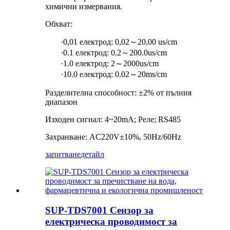
химични измервания.
Обхват:
·0,01 електрод: 0,02～20,00 us/cm
·0.1 електрод: 0.2～200.0us/cm
·1.0 електрод: 2～2000us/cm
·10.0 електрод: 0.02～20ms/cm
Разделителна способност: ±2% от пълния
диапазон
Изходен сигнал: 4~20mA; Реле; RS485
Захранване: AC220V±10%, 50Hz/60Hz
запитване
детайл
SUP-TDS7001 Сензор за
електрическа проводимост за