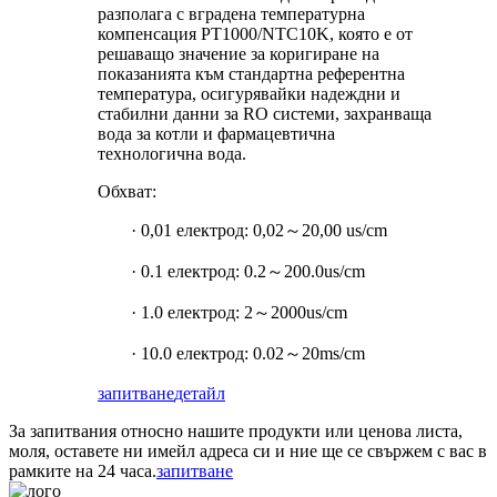
разполага с вградена температурна
компенсация PT1000/NTC10K, която е от
решаващо значение за коригиране на
показанията към стандартна референтна
температура, осигурявайки надеждни и
стабилни данни за RO системи, захранваща
вода за котли и фармацевтична
технологична вода.
Обхват:
· 0,01 електрод: 0,02～20,00 us/cm
· 0.1 електрод: 0.2～200.0us/cm
· 1.0 електрод: 2～2000us/cm
· 10.0 електрод: 0.02～20ms/cm
запитване
детайл
За запитвания относно нашите продукти или ценова листа,
моля, оставете ни имейл адреса си и ние ще се свържем с вас в
рамките на 24 часа.
запитване