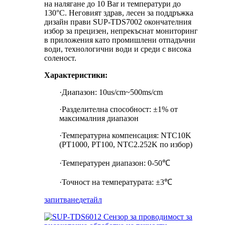
на налягане до 10 Bar и температури до
130°C. Неговият здрав, лесен за поддръжка
дизайн прави SUP-TDS7002 окончателния
избор за прецизен, непрекъснат мониторинг
в приложения като промишлени отпадъчни
води, технологични води и среди с висока
соленост.
Характеристики:
·Диапазон: 10us/cm~500ms/cm
·Разделителна способност: ±1% от
максималния диапазон
·Температурна компенсация: NTC10K
(PT1000, PT100, NTC2.252K по избор)
·Температурен диапазон: 0-50℃
·Точност на температурата: ±3℃
запитване
детайл