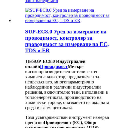
запитване
детайл
SUP-EC8.0 Уред за измерване на
проводимост, контролер за
проводимост за измерване на EC,
TDS и ER
The
SUP-EC8.0 Индустриален
онлайн
Проводимост
Метър
е
високопроизводителен интелигентен
химичен анализатор, предназначен за
непрекъснато, многопараметрично
наблюдение в различни индустриални
решения, включително тези, използвани в
топлоенергетиката, производството на
химически торове, опазването на околната
среда и фармацевтиката.
Този усъвършенстван инструмент измерва
прецизно
Проводимост (EC)
,
Общо
разтворени твърди вещества (TDS)
,