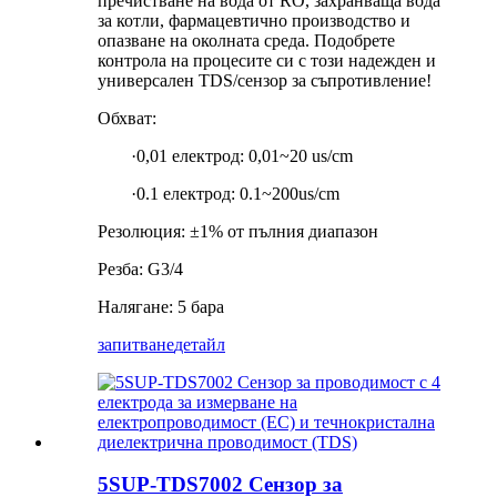
пречистване на вода от RO, захранваща вода
за котли, фармацевтично производство и
опазване на околната среда. Подобрете
контрола на процесите си с този надежден и
универсален TDS/сензор за съпротивление!
Обхват:
·0,01 електрод: 0,01~20 us/cm
·0.1 електрод: 0.1~200us/cm
Резолюция: ±1% от пълния диапазон
Резба: G3/4
Налягане: 5 бара
запитване
детайл
5SUP-TDS7002 Сензор за