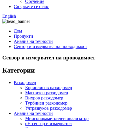
Обучение
Свържете се с нас
English
Дом
Продукти
Анализ на течности
Сензор и измервател на проводимост
Сензор и измервател на проводимост
Категории
Разходомер
Кориолисов разходомер
Магнитен разходомер
Вихров разходомер
Турбинен разходомер
Ултразвуков разходомер
Анализ на течности
Многопараметричен анализатор
pH сензор и измервател