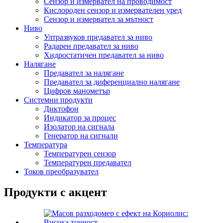
Сензор и измервател на проводимост
Кислороден сензор и измервателен уред
Сензор и измервател за мътност
Ниво
Ултразвуков предавател за ниво
Радарен предавател за ниво
Хидростатичен предавател за ниво
Налягане
Предавател за налягане
Предавател за диференциално налягане
Цифров манометър
Системни продукти
Диктофон
Индикатор за процес
Изолатор на сигнала
Генератор на сигнали
Температура
Температурен сензор
Температурен предавател
Токов преобразувател
Продукти с акцент