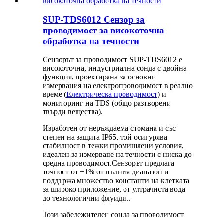
SUP-TDS6012 Сензор за
проводимост за високоточна
обработка на течности
Сензорът за проводимост SUP-TDS6012 е
високоточна, индустриална сонда с двойна
функция, проектирана за основни
измервания на електропроводимост в реално
време (
Електрическа проводимост
) и
мониторинг на TDS (общо разтворени
твърди вещества).
Изработен от неръждаема стомана и със
степен на защита IP65, той осигурява
стабилност в тежки промишлени условия,
идеален за измерване на течности с ниска до
средна проводимост.
Сензорът предлага
точност от ±1% от пълния диапазон и
поддържа множество константи на клетката
за широко приложение, от ултрачиста вода
до технологични флуиди.
.
Този забележителен сонда за проводимост