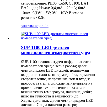
съпротивление: Pt100, Cu50, Cu100, BA1,
BA2 и др.; Изход: 0(4)mA～20mA; 0mA～
10mA; 0(1)V～5V; 0V～10V; Време за
реакция: ≤0.5s
запитване
детайл
SUP-1100 LED дисплей
многопанелен измервателен уред
SUP-1100 е едноконтурен цифров панелен
измервателен уред с лесна работа; двоен
четирицифрен LED дисплей, поддържащ
входни сигнали като термодвойка, термично
съпротивление, напрежение, ток и вход за
преобразувател; приложим за измерване на
промишлени технологични показатели,
включително температура, налягане, дебит,
ниво на течността и влажност и др.
Характеристики: Двоен четирицифрен LED
дисплей; 7 вида налични размери;