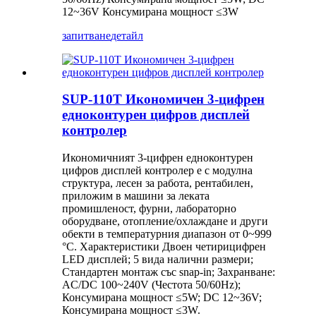
12~36V Консумирана мощност ≤3W
запитване
детайл
SUP-110T Икономичен 3-цифрен
едноконтурен цифров дисплей
контролер
Икономичният 3-цифрен едноконтурен
цифров дисплей контролер е с модулна
структура, лесен за работа, рентабилен,
приложим в машини за леката
промишленост, фурни, лабораторно
оборудване, отопление/охлаждане и други
обекти в температурния диапазон от 0~999
°C. Характеристики Двоен четирицифрен
LED дисплей; 5 вида налични размери;
Стандартен монтаж със snap-in; Захранване:
AC/DC 100~240V (Честота 50/60Hz);
Консумирана мощност ≤5W; DC 12~36V;
Консумирана мощност ≤3W.