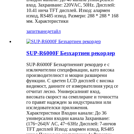
вход. Захранване: 220VAC, 50Hz. Дисплей:
10.41 инча TFT дисплей. Изход: алармен
изход, RS485 изход. Размери: 288 * 288 * 168
мм. Характеристики
запитване
детайл
SUP-R6000F Безхартиен рекордер
SUP-R6000F Безхартиеният рекордер е с
изключителни спецификации, като висока
производителност и мощни разширени
функции. С цветен LCD дисплей с висока
видимост, данните от измервателния уред се
отчитат лесно. Универсалният вход,
високата скорост на семплиране и точността
го правят надежден за индустриални или
изследователски приложения.
Характеристики Входни канали: До 36
универсални входни канала Захранване:
(176~264)V AC, 47~63Hz Дисплей: 7-инчов
TFT дисплей Изход: алармен изход, RS485