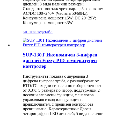
дисплей; 3 вида налични размери;
Стандартен монтаж чрез snap-in; Захранване:
AC/DC 100~240V (Честота 50/60Hz);
Консумирана мощност ≤5W; DC 20~29V;
Консумирана мощност ≤3W
запитване
детайл
SUP-130T Икономичен 3-цифрен
дисплей Fuzzy PID температурен
контролер
Инструментът показва с двуредова 3-
цифрена цифрова тръба, с разнообразие от
RTD/TC входни сигнали по избор с точност
от 0,3%; 5 размера по избор, поддържащи 2-
посочни алармени функции, с аналогов
управляващ изход или функция на
превключвател, с прецизен контрол без
превишаване. Характеристики: Двоен
четирицифрен LED дисплей; 5 вида налични