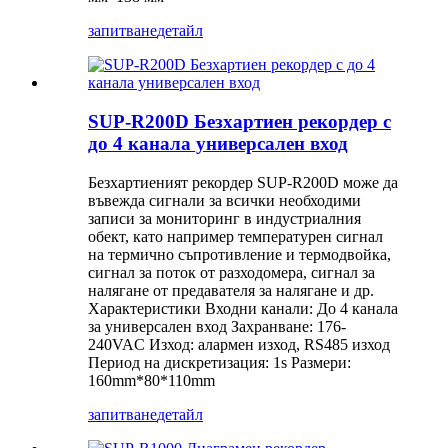
запитване
детайл
SUP-R200D Безхартиен рекордер с
до 4 канала универсален вход
Безхартиеният рекордер SUP-R200D може да
въвежда сигнали за всички необходими
записи за мониторинг в индустриалния
обект, като например температурен сигнал
на термично съпротивление и термодвойка,
сигнал за поток от разходомера, сигнал за
налягане от предавателя за налягане и др.
Характеристики Входни канали: До 4 канала
за универсален вход Захранване: 176-
240VAC Изход: алармен изход, RS485 изход
Период на дискретизация: 1s Размери:
160mm*80*110mm
запитване
детайл