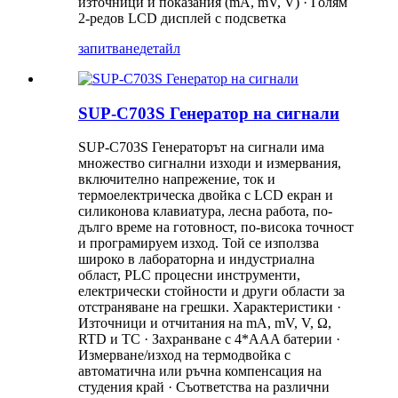
източници и показания (mA, mV, V) · Голям
2-редов LCD дисплей с подсветка
запитване
детайл
SUP-C703S Генератор на сигнали
SUP-C703S Генераторът на сигнали има
множество сигнални изходи и измервания,
включително напрежение, ток и
термоелектрическа двойка с LCD екран и
силиконова клавиатура, лесна работа, по-
дълго време на готовност, по-висока точност
и програмируем изход. Той се използва
широко в лабораторна и индустриална
област, PLC процесни инструменти,
електрически стойности и други области за
отстраняване на грешки. Характеристики ·
Източници и отчитания на mA, mV, V, Ω,
RTD и TC · Захранване с 4*AAA батерии ·
Измерване/изход на термодвойка с
автоматична или ръчна компенсация на
студения край · Съответства на различни