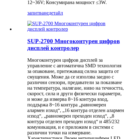
12~36V; Консумирана мощност ≤3W.
запитване
детайл
SUP-2700 Многоконтурен цифров
дисплей контролер
Многоконтурен цифров дисплей за
управление с автоматична SMD технология
за опаковане, притежаващ силна защита от
смущения. Може да се използва заедно с
различни сензори, предаватели за показване
на температура, налягане, ниво на течността,
скорост, сила и други физически параметри,
и може да измерва 8~16 контура вход,
поддържа 8~16 контура „равномерен
алармен изход“, „16 контура отделен алармен
изход“, „равномерен преходен изход“, „8
контура отделен преходен изход“ и 485/232
комуникация, и е приложим в системи с
различни точки на измерване.
Характеристики Двоен четирицифрен LED