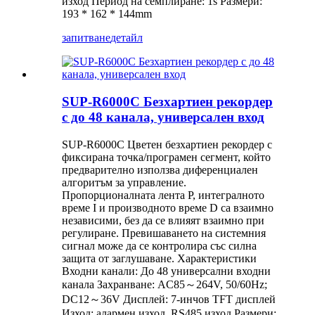
изход Период на семплиране: 1s Размери:
193 * 162 * 144mm
запитване
детайл
SUP-R6000C Безхартиен рекордер
с до 48 канала, универсален вход
SUP-R6000C Цветен безхартиен рекордер с
фиксирана точка/програмен сегмент, който
предварително използва диференциален
алгоритъм за управление.
Пропорционалната лента P, интегралното
време I и производното време D са взаимно
независими, без да се влияят взаимно при
регулиране. Превишаването на системния
сигнал може да се контролира със силна
защита от заглушаване. Характеристики
Входни канали: До 48 универсални входни
канала Захранване: AC85～264V, 50/60Hz;
DC12～36V Дисплей: 7-инчов TFT дисплей
Изход: алармен изход, RS485 изход Размери: