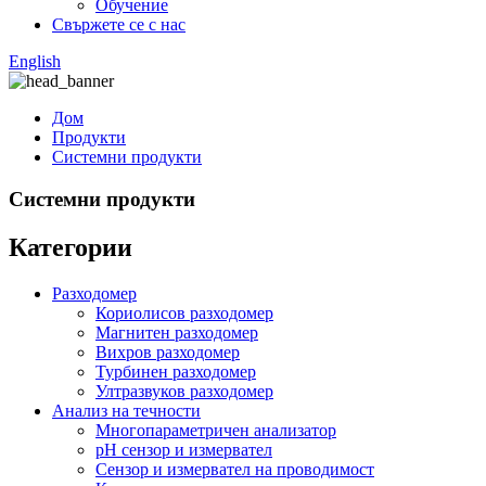
Обучение
Свържете се с нас
English
Дом
Продукти
Системни продукти
Системни продукти
Категории
Разходомер
Кориолисов разходомер
Магнитен разходомер
Вихров разходомер
Турбинен разходомер
Ултразвуков разходомер
Анализ на течности
Многопараметричен анализатор
pH сензор и измервател
Сензор и измервател на проводимост