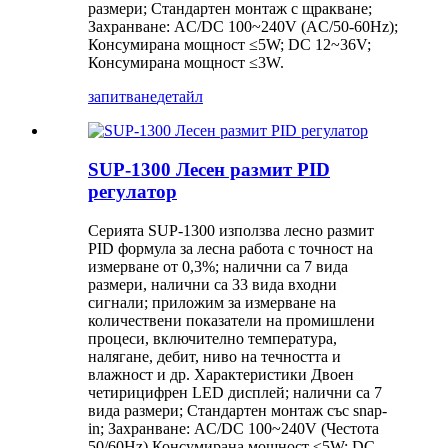
размери; Стандартен монтаж с щракване;
Захранване: AC/DC 100~240V (AC/50-60Hz);
Консумирана мощност ≤5W; DC 12~36V;
Консумирана мощност ≤3W.
запитване
детайл
SUP-1300 Лесен размит PID
регулатор
Серията SUP-1300 използва лесно размит
PID формула за лесна работа с точност на
измерване от 0,3%; налични са 7 вида
размери, налични са 33 вида входни
сигнали; приложим за измерване на
количествени показатели на промишлени
процеси, включително температура,
налягане, дебит, ниво на течността и
влажност и др. Характеристики Двоен
четирицифрен LED дисплей; налични са 7
вида размери; Стандартен монтаж със snap-
in; Захранване: AC/DC 100~240V (Честота
50/60Hz) Консумирана мощност ≤5W; DC