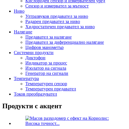
Кислороден сензор и измервателен уред
Сензор и измервател за мътност
Ниво
Ултразвуков предавател за ниво
Радарен предавател за ниво
Хидростатичен предавател за ниво
Налягане
Предавател за налягане
Предавател за диференциално налягане
Цифров манометър
Системни продукти
Диктофон
Индикатор за процес
Изолатор на сигнала
Генератор на сигнали
Температура
Температурен сензор
Температурен предавател
Токов преобразувател
Продукти с акцент