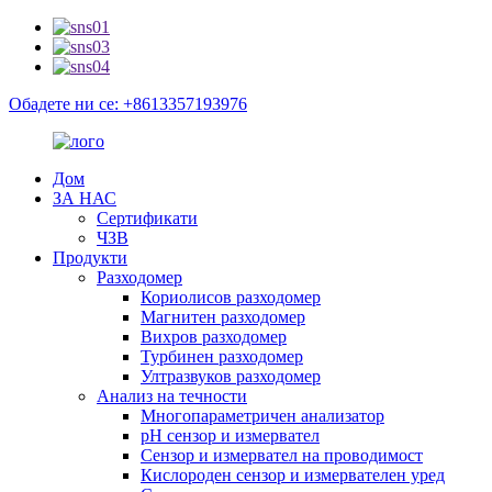
Обадете ни се: +8613357193976
Дом
ЗА НАС
Сертификати
ЧЗВ
Продукти
Разходомер
Кориолисов разходомер
Магнитен разходомер
Вихров разходомер
Турбинен разходомер
Ултразвуков разходомер
Анализ на течности
Многопараметричен анализатор
pH сензор и измервател
Сензор и измервател на проводимост
Кислороден сензор и измервателен уред