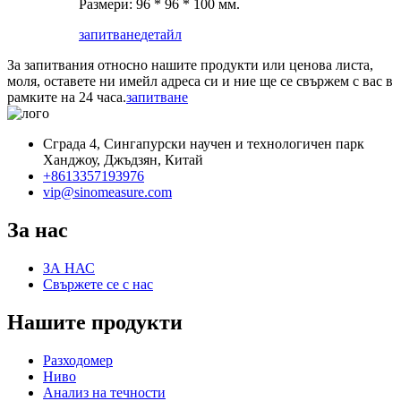
Размери: 96 * 96 * 100 мм.
запитване
детайл
За запитвания относно нашите продукти или ценова листа,
моля, оставете ни имейл адреса си и ние ще се свържем с вас в
рамките на 24 часа.
запитване
Сграда 4, Сингапурски научен и технологичен парк
Ханджоу, Джъдзян, Китай
+8613357193976
vip@sinomeasure.com
За нас
ЗА НАС
Свържете се с нас
Нашите продукти
Разходомер
Ниво
Анализ на течности