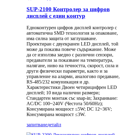
SUP-2100 Контролер за цифров
дисплей с един контур
Едноконтурен цифров дисплей контролер с
автоматична SMD технология за опаковане,
има силна защита от заглушаване.
Проектиран с двуекранен LED дисплей, той
може да показва повече съдържание. Може
да се използва заедно с различни сензори,
предаватели за показване на температура,
налягане, ниво на течността, скорост, сила и
други физически параметри, както и за
управление на аларми, аналогово предаване,
RS-485/232 комуникация и др.
Характеристики Двоен четирицифрен LED
дисплей; 10 вида налични размери;
Стандартен монтаж със snap-in; Захранване:
AC/DC 100~240V (Честота 50/60Hz);
Консумирана мощност ≤5W; DC 12~36V;
Консумирана мощност ≤3W.
запитване
детайл