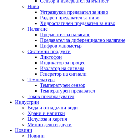
Сензор и измервател за мътност
Ниво
Ултразвуков предавател за ниво
Радарен предавател за ниво
Хидростатичен предавател за ниво
Налягане
Предавател за налягане
Предавател за диференциално налягане
Цифров манометър
Системни продукти
Диктофон
Индикатор за процес
Изолатор на сигнала
Генератор на сигнали
Температура
Температурен сензор
Температурен предавател
Токов преобразувател
Индустрии
Вода и отпадъчни води
Храни и напитки
Целулоза и хартия
Минно дело и други
Новини
Новини