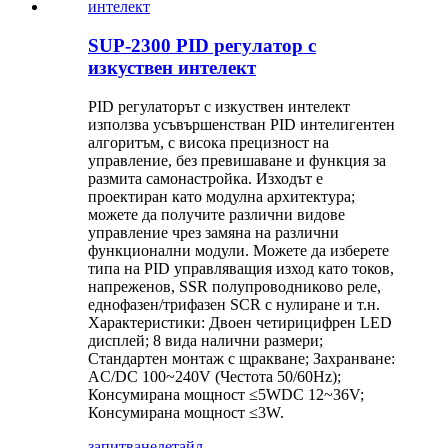
SUP-2300 PID регулатор с
изкуствен интелект
PID регулаторът с изкуствен интелект
използва усъвършенстван PID интелигентен
алгоритъм, с висока прецизност на
управление, без превишаване и функция за
размита самонастройка. Изходът е
проектиран като модулна архитектура;
можете да получите различни видове
управление чрез замяна на различни
функционални модули. Можете да изберете
типа на PID управляващия изход като токов,
напреженов, SSR полупроводниково реле,
еднофазен/трифазен SCR с нулиране и т.н.
Характеристики: Двоен четирицифрен LED
дисплей; 8 вида налични размери;
Стандартен монтаж с щракване; Захранване:
AC/DC 100~240V (Честота 50/60Hz);
Консумирана мощност ≤5WDC 12~36V;
Консумирана мощност ≤3W.
запитване
детайл