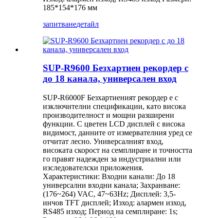
185*154*176 мм
запитване
детайл
SUP-R9600 Безхартиен рекордер с
до 18 канала, универсален вход
SUP-R6000F Безхартиеният рекордер е с
изключителни спецификации, като висока
производителност и мощни разширени
функции. С цветен LCD дисплей с висока
видимост, данните от измервателния уред се
отчитат лесно. Универсалният вход,
високата скорост на семплиране и точността
го правят надежден за индустриални или
изследователски приложения.
Характеристики: Входни канали: До 18
универсални входни канала; Захранване:
(176~264) VAC, 47~63Hz; Дисплей: 3,5-
инчов TFT дисплей; Изход: алармен изход,
RS485 изход; Период на семплиране: 1s;