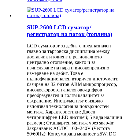
SUP-2600 LCD суматор/
регистратор на поток (топлина)
LCD суматорът за дебит е предназначен
главно за търговска дисциплина между
доставчик и клиент в регионалното
централно отопление, както и за
изчисляване на пара и високопрецизно
измерване на дебит. Това е
пълнофункционален вторичен инструмент,
базиран на 32-битов ARM микропроцесор,
високоскоростен аналогово-цифров
преобразувател и голям капацитет за
съхранение. Инструментът е изцяло
използвал технология за повърхностен
монтаж. Характеристики: Двоен
четирицифрен LED дисплей; 5 вида налични
размери; Стандартен монтаж чрез snap-in;
Захранване: AC/DC 100~240V (Честота
50/60Hz); Консумирана мощност ≤5W; DC