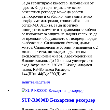
За да гарантираме качество, започвайки от
ядрото: За да гарантираме, че всеки
безхартиен рекордер може да работи
дългосрочно и стабилно, ние внимателно
подбрахме материали, използвайки чип
cortex-M3. Защита, за да избегнем
инциденти: клемите и захранващите кабели
се използват за защита на задния капак, за да
се предпази оборудването от повреда поради
окабеляване. Силиконови бутони, дълъг
живот: Силиконовите бутони, извършени с 2
милиона теста, потвърдиха дългия им
експлоатационен живот. Характеристики
Входни канали: До 16 канала универсален
вход Захранване: 220VAC Изход: алармен
изход, RS485 изход Размери:
144(Ш)×144(В)×220(Д) мм
запитване
детайл
SUP-R8000D Безхартиен рекордер
Входни канали: До 40 канала универсален