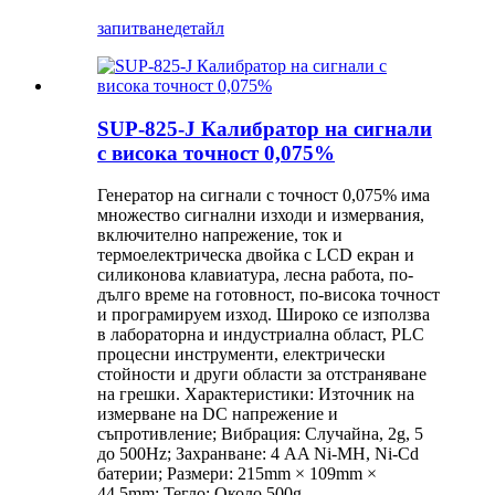
запитване
детайл
SUP-825-J Калибратор на сигнали
с висока точност 0,075%
Генератор на сигнали с точност 0,075% има
множество сигнални изходи и измервания,
включително напрежение, ток и
термоелектрическа двойка с LCD екран и
силиконова клавиатура, лесна работа, по-
дълго време на готовност, по-висока точност
и програмируем изход. Широко се използва
в лабораторна и индустриална област, PLC
процесни инструменти, електрически
стойности и други области за отстраняване
на грешки. Характеристики: Източник на
измерване на DC напрежение и
съпротивление; Вибрация: Случайна, 2g, 5
до 500Hz; Захранване: 4 AA Ni-MH, Ni-Cd
батерии; Размери: 215mm × 109mm ×
44.5mm; Тегло: Около 500g.