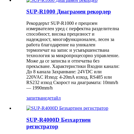
SUP-R1000 Диаграмен рекордер
Рекордерът SUP-R1000 е прецизен
измервателен уред с перфектна разделителна
способност, висока прецизност и
надеждност, многофункционален, лесен за
работа благодарение на уникален
термопечат на запис и усъвършенствана
технология за микропроцесорно управление.
Може да се записва и отпечатва без
прекъсване. Характеристики Входни канали:
До 8 канала Захранване: 24VDC или
220VAC Изход: 4-20mA изход, RS485 или
RS232 изход Скорост на диаграмата: 10mm/h
— 1990mm/h
запитване
детайл
SUP-R4000D Безхартиен
регистратор