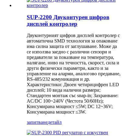
SUP-2200 Двуконтурен цифров
дисплей контролер
Двуконтурният цифров дисплей контролер с
автоматична SMD технология за опаковане
има силна защита от заглушаване. Може да
се използва заедно с различни сензори и
предаватели за показване на температура,
налягане, ниво на течността, скорост, сила и
други физически параметри, както и за
управление на аларми, аналогово предаване,
RS-485/232 комуникация и др.
Характеристики: Двоен четирицифрен LED
дисплей; 10 вида налични размери;
Стандартен монтаж със snap-in; Захранване:
AC/DC 100~240V (Честота 50/60Hz);
Консумирана мощност ≤5W; DC 12~36V;
Консумирана мощност ≤3W.
запитване
детайл