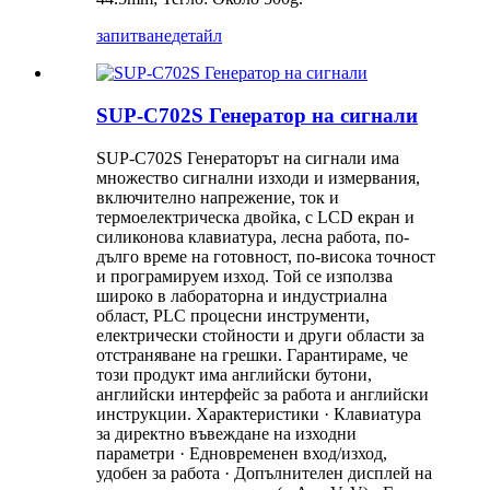
запитване
детайл
SUP-C702S Генератор на сигнали
SUP-C702S Генераторът на сигнали има
множество сигнални изходи и измервания,
включително напрежение, ток и
термоелектрическа двойка, с LCD екран и
силиконова клавиатура, лесна работа, по-
дълго време на готовност, по-висока точност
и програмируем изход. Той се използва
широко в лабораторна и индустриална
област, PLC процесни инструменти,
електрически стойности и други области за
отстраняване на грешки. Гарантираме, че
този продукт има английски бутони,
английски интерфейс за работа и английски
инструкции. Характеристики · Клавиатура
за директно въвеждане на изходни
параметри · Едновременен вход/изход,
удобен за работа · Допълнителен дисплей на