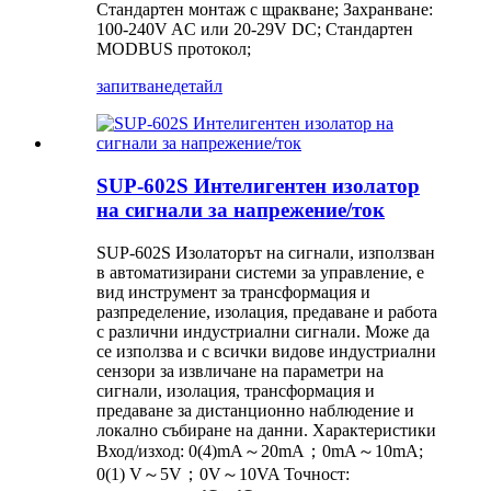
Стандартен монтаж с щракване; Захранване:
100-240V AC или 20-29V DC; Стандартен
MODBUS протокол;
запитване
детайл
SUP-602S Интелигентен изолатор
на сигнали за напрежение/ток
SUP-602S Изолаторът на сигнали, използван
в автоматизирани системи за управление, е
вид инструмент за трансформация и
разпределение, изолация, предаване и работа
с различни индустриални сигнали. Може да
се използва и с всички видове индустриални
сензори за извличане на параметри на
сигнали, изолация, трансформация и
предаване за дистанционно наблюдение и
локално събиране на данни. Характеристики
Вход/изход: 0(4)mA～20mA；0mA～10mA;
0(1) V～5V；0V～10VA Точност: