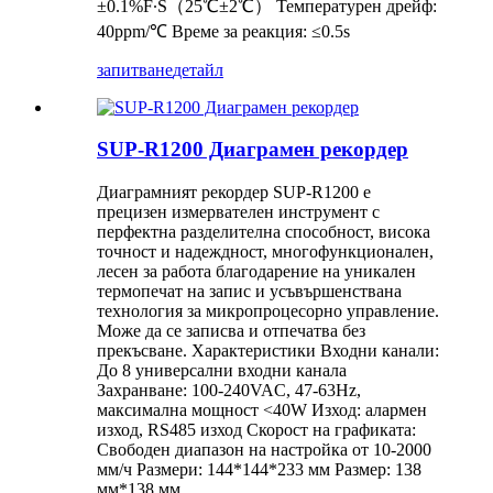
±0.1%F∙S（25℃±2℃） Температурен дрейф:
40ppm/℃ Време за реакция: ≤0.5s
запитване
детайл
SUP-R1200 Диаграмен рекордер
Диаграмният рекордер SUP-R1200 е
прецизен измервателен инструмент с
перфектна разделителна способност, висока
точност и надеждност, многофункционален,
лесен за работа благодарение на уникален
термопечат на запис и усъвършенствана
технология за микропроцесорно управление.
Може да се записва и отпечатва без
прекъсване. Характеристики Входни канали:
До 8 универсални входни канала
Захранване: 100-240VAC, 47-63Hz,
максимална мощност <40W Изход: алармен
изход, RS485 изход Скорост на графиката:
Свободен диапазон на настройка от 10-2000
мм/ч Размери: 144*144*233 мм Размер: 138
мм*138 мм