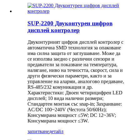
SUP-2200 Двуконтурен цифров
дисплей контролер
Двуконтурният цифров дисплей контролер с
автоматична SMD технология за опаковане
има силна защита от заглушаване. Може да
се използва заедно с различни сензори и
предаватели за показване на температура,
налягане, ниво на течността, скорост, сила и
други физически параметри, както и за
управление на аларми, аналогово предаване,
RS-485/232 комуникация и др.
Характеристики: Двоен четирицифрен LED
дисплей; 10 вида налични размери;
Стандартен монтаж със snap-in; Захранване:
AC/DC 100~240V (Честота 50/60Hz);
Консумирана мощност ≤5W; DC 12~36V;
Консумирана мощност ≤3W.
запитване
детайл