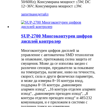
50/60Hz); Консумирана мощност ≤5W; DC
12~36V; Консумирана мощност ≤3W.
запитване
детайл
SUP-2700 Многоконтурен цифров
дисплей контролер
Многоконтурен цифров дисплей за
управление с автоматична SMD технология
за опаковане, притежаващ силна защита от
смущения. Може да се използва заедно с
различни сензори, предаватели за показване
на температура, налягане, ниво на течността,
скорост, сила и други физически параметри,
и може да измерва 8~16 контура вход,
поддържа 8~16 контура „равномерен
алармен изход“, „16 контура отделен алармен
изход“, „равномерен преходен изход“, „8
контура отделен преходен изход“ и 485/232
комуникация, и е приложим в системи с
различни точки на измерване.