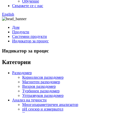
Обучение
Свържете се с нас
English
Дом
Продукти
Системни продукти
Индикатор за процес
Индикатор за процес
Категории
Разходомер
Кориолисов разходомер
Магнитен разходомер
Вихров разходомер
Турбинен разходомер
Ултразвуков разходомер
Анализ на течности
Многопараметричен анализатор
pH сензор и измервател