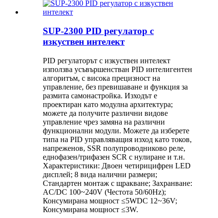
SUP-2300 PID регулатор с
изкуствен интелект
PID регулаторът с изкуствен интелект
използва усъвършенстван PID интелигентен
алгоритъм, с висока прецизност на
управление, без превишаване и функция за
размита самонастройка. Изходът е
проектиран като модулна архитектура;
можете да получите различни видове
управление чрез замяна на различни
функционални модули. Можете да изберете
типа на PID управляващия изход като токов,
напреженов, SSR полупроводниково реле,
еднофазен/трифазен SCR с нулиране и т.н.
Характеристики: Двоен четирицифрен LED
дисплей; 8 вида налични размери;
Стандартен монтаж с щракване; Захранване:
AC/DC 100~240V (Честота 50/60Hz);
Консумирана мощност ≤5WDC 12~36V;
Консумирана мощност ≤3W.