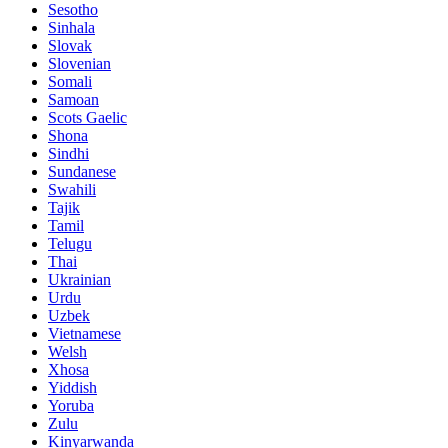
Sesotho
Sinhala
Slovak
Slovenian
Somali
Samoan
Scots Gaelic
Shona
Sindhi
Sundanese
Swahili
Tajik
Tamil
Telugu
Thai
Ukrainian
Urdu
Uzbek
Vietnamese
Welsh
Xhosa
Yiddish
Yoruba
Zulu
Kinyarwanda