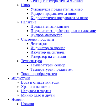
Сензор и измервател за мътност
Ниво
Ултразвуков предавател за ниво
Радарен предавател за ниво
Хидростатичен предавател за ниво
Налягане
Предавател за налягане
Предавател за диференциално налягане
Цифров манометър
Системни продукти
Диктофон
Индикатор за процес
Изолатор на сигнала
Генератор на сигнали
Температура
Температурен сензор
Температурен предавател
Токов преобразувател
Индустрии
Вода и отпадъчни води
Храни и напитки
Целулоза и хартия
Минно дело и други
Новини
Новини