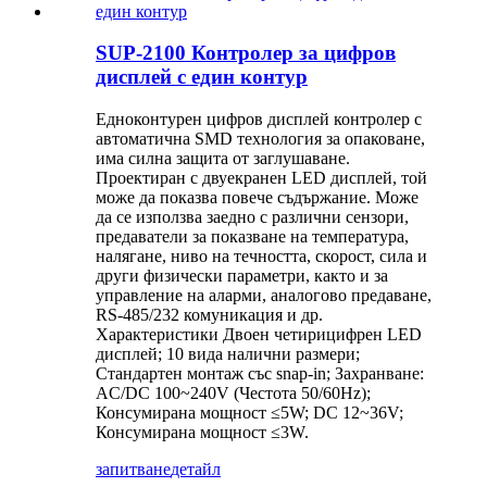
SUP-2100 Контролер за цифров
дисплей с един контур
Едноконтурен цифров дисплей контролер с
автоматична SMD технология за опаковане,
има силна защита от заглушаване.
Проектиран с двуекранен LED дисплей, той
може да показва повече съдържание. Може
да се използва заедно с различни сензори,
предаватели за показване на температура,
налягане, ниво на течността, скорост, сила и
други физически параметри, както и за
управление на аларми, аналогово предаване,
RS-485/232 комуникация и др.
Характеристики Двоен четирицифрен LED
дисплей; 10 вида налични размери;
Стандартен монтаж със snap-in; Захранване:
AC/DC 100~240V (Честота 50/60Hz);
Консумирана мощност ≤5W; DC 12~36V;
Консумирана мощност ≤3W.
запитване
детайл