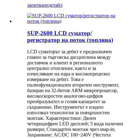
запитване
детайл
SUP-2600 LCD суматор/
регистратор на поток (топлина)
LCD суматорът за дебит е предназначен
главно за търговска дисциплина между
доставчик и клиент в регионалното
централно отопление, както и за
изчисляване на пара и високопрецизно
измерване на дебит. Това е
пълнофункционален вторичен инструмент,
базиран на 32-битов ARM микропроцесор,
високоскоростен аналогово-цифров
преобразувател и голям капацитет за
съхранение. Инструментът е изцяло
използвал технология за повърхностен
монтаж. Характеристики: Двоен
четирицифрен LED дисплей; 5 вида налични
размери; Стандартен монтаж чрез snap-in;
Захранване: AC/DC 100~240V (Честота