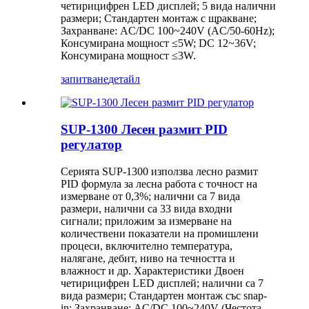
четирицифрен LED дисплей; 5 вида налични
размери; Стандартен монтаж с щракване;
Захранване: AC/DC 100~240V (AC/50-60Hz);
Консумирана мощност ≤5W; DC 12~36V;
Консумирана мощност ≤3W.
запитване
детайл
SUP-1300 Лесен размит PID
регулатор
Серията SUP-1300 използва лесно размит
PID формула за лесна работа с точност на
измерване от 0,3%; налични са 7 вида
размери, налични са 33 вида входни
сигнали; приложим за измерване на
количествени показатели на промишлени
процеси, включително температура,
налягане, дебит, ниво на течността и
влажност и др. Характеристики Двоен
четирицифрен LED дисплей; налични са 7
вида размери; Стандартен монтаж със snap-
in; Захранване: AC/DC 100~240V (Честота