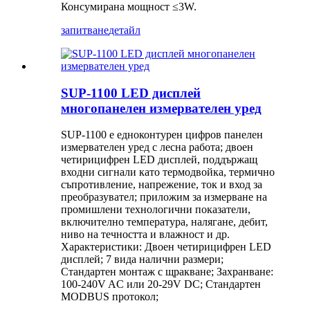
Консумирана мощност ≤3W.
запитване
детайл
SUP-1100 LED дисплей
многопанелен измервателен уред
SUP-1100 е едноконтурен цифров панелен
измервателен уред с лесна работа; двоен
четирицифрен LED дисплей, поддържащ
входни сигнали като термодвойка, термично
съпротивление, напрежение, ток и вход за
преобразувател; приложим за измерване на
промишлени технологични показатели,
включително температура, налягане, дебит,
ниво на течността и влажност и др.
Характеристики: Двоен четирицифрен LED
дисплей; 7 вида налични размери;
Стандартен монтаж с щракване; Захранване:
100-240V AC или 20-29V DC; Стандартен
MODBUS протокол;