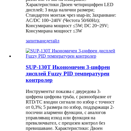
Характеристики Двоен четирицифрен LED
дисплей; 3 вида налични размери;
Стандартен монтаж чрез snap-in; Захранване:
AC/DC 100~240V (Честота 50/60Hz);
Консумирана мощност ≤5W; DC 20~29V;
Консумирана мощност ≤3W
запитване
детайл
SUP-130T Икономичен 3-цифрен
дисплей Fuzzy PID температурен
контролер
Инструментът показва с двуредова 3-
цифрена цифрова тръба, с разнообразие от
RTD/TC входни сигнали по избор с точност
от 0,3%; 5 размера по избор, поддържащи 2-
посочни алармени функции, с аналогов
управляващ изход или функция на
превключвател, с прецизен контрол без
превишаване. Характеристики: Двоен