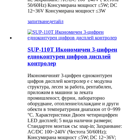
50/60Hz) Консумирана мощност ≤5W; DC
12~36V Консумирана мощност ≤3W
запитване
детайл
SUP-110T Икономичен 3-цифрен
едноконтурен цифров дисплей
контролер
Икономичният 3-цифрен едноконтурен
цифров дисплей контролер е с модулна
структура, лесен за работа, рентабилен,
приложим в машини за леката
промишленост, фурни, лабораторно
оборудване, отопление/охлаждане и други
обекти в температурния диапазон от 0~999
°C. Характеристики Двоен четирицифрен
LED дисплей; 5 вида налични размери;
Стандартен монтаж със snap-in; Захранване:
AC/DC 100~240V (Честота 50/60Hz);
Консумирана мощност ≤5W; DC 12~36V;