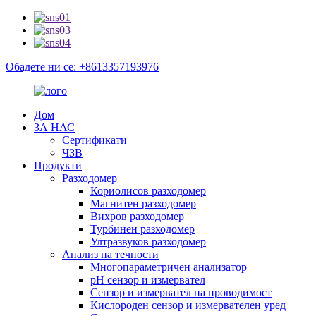
Обадете ни се: +8613357193976
Дом
ЗА НАС
Сертификати
ЧЗВ
Продукти
Разходомер
Кориолисов разходомер
Магнитен разходомер
Вихров разходомер
Турбинен разходомер
Ултразвуков разходомер
Анализ на течности
Многопараметричен анализатор
pH сензор и измервател
Сензор и измервател на проводимост
Кислороден сензор и измервателен уред