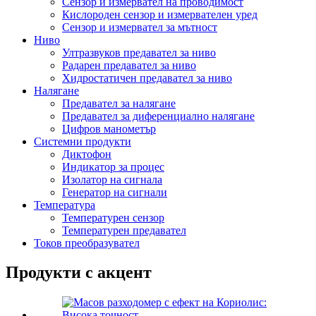
Сензор и измервател на проводимост
Кислороден сензор и измервателен уред
Сензор и измервател за мътност
Ниво
Ултразвуков предавател за ниво
Радарен предавател за ниво
Хидростатичен предавател за ниво
Налягане
Предавател за налягане
Предавател за диференциално налягане
Цифров манометър
Системни продукти
Диктофон
Индикатор за процес
Изолатор на сигнала
Генератор на сигнали
Температура
Температурен сензор
Температурен предавател
Токов преобразувател
Продукти с акцент