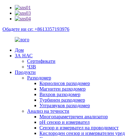
Обадете ни се: +8613357193976
Дом
ЗА НАС
Сертификати
ЧЗВ
Продукти
Разходомер
Кориолисов разходомер
Магнитен разходомер
Вихров разходомер
Турбинен разходомер
Ултразвуков разходомер
Анализ на течности
Многопараметричен анализатор
pH сензор и измервател
Сензор и измервател на проводимост
Кислороден сензор и измервателен уред