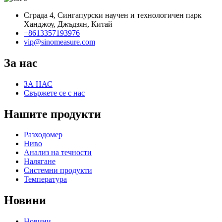
Сграда 4, Сингапурски научен и технологичен парк
Ханджоу, Джъдзян, Китай
+8613357193976
vip@sinomeasure.com
За нас
ЗА НАС
Свържете се с нас
Нашите продукти
Разходомер
Ниво
Анализ на течности
Налягане
Системни продукти
Температура
Новини
Новини