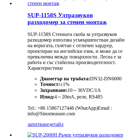
SUP-1158S Ултразвуков
разходомер за стенен монтаж
SUP-1158S Стенната скоба за ултразвуков
разходомер използва усъвършенстван дизайн
на веригата, съчетан с отличен хардуер,
проектиран на английски език, и може да се
превключва между повърхности. Лесна е за
работа и със стабилна производителност.
Характеристики
Диаметър на тръбата:
DN32-DN6000
Точност:
±1%
Захранване:
10～36VDC/1A
Изход:
4～20mA, реле, RS485
Tel.: +86 15867127446 (WhatApp)Email :
info@Sinomeasure.com
запитване
детайл