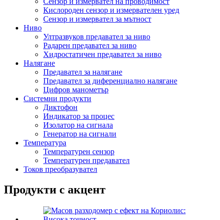
Сензор и измервател на проводимост
Кислороден сензор и измервателен уред
Сензор и измервател за мътност
Ниво
Ултразвуков предавател за ниво
Радарен предавател за ниво
Хидростатичен предавател за ниво
Налягане
Предавател за налягане
Предавател за диференциално налягане
Цифров манометър
Системни продукти
Диктофон
Индикатор за процес
Изолатор на сигнала
Генератор на сигнали
Температура
Температурен сензор
Температурен предавател
Токов преобразувател
Продукти с акцент