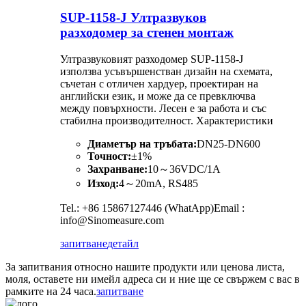
SUP-1158-J Ултразвуков
разходомер за стенен монтаж
Ултразвуковият разходомер SUP-1158-J
използва усъвършенстван дизайн на схемата,
съчетан с отличен хардуер, проектиран на
английски език, и може да се превключва
между повърхности. Лесен е за работа и със
стабилна производителност. Характеристики
Диаметър на тръбата:
DN25-DN600
Точност:
±1%
Захранване:
10～36VDC/1A
Изход:
4～20mA, RS485
Tel.: +86 15867127446 (WhatApp)Email :
info@Sinomeasure.com
запитване
детайл
За запитвания относно нашите продукти или ценова листа,
моля, оставете ни имейл адреса си и ние ще се свържем с вас в
рамките на 24 часа.
запитване