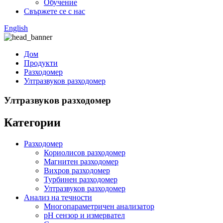
Обучение
Свържете се с нас
English
Дом
Продукти
Разходомер
Ултразвуков разходомер
Ултразвуков разходомер
Категории
Разходомер
Кориолисов разходомер
Магнитен разходомер
Вихров разходомер
Турбинен разходомер
Ултразвуков разходомер
Анализ на течности
Многопараметричен анализатор
pH сензор и измервател