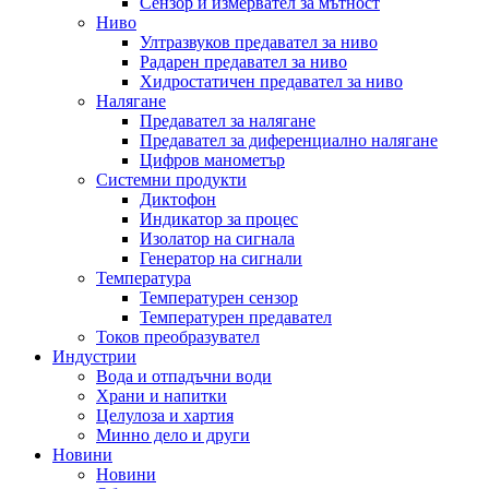
Сензор и измервател за мътност
Ниво
Ултразвуков предавател за ниво
Радарен предавател за ниво
Хидростатичен предавател за ниво
Налягане
Предавател за налягане
Предавател за диференциално налягане
Цифров манометър
Системни продукти
Диктофон
Индикатор за процес
Изолатор на сигнала
Генератор на сигнали
Температура
Температурен сензор
Температурен предавател
Токов преобразувател
Индустрии
Вода и отпадъчни води
Храни и напитки
Целулоза и хартия
Минно дело и други
Новини
Новини