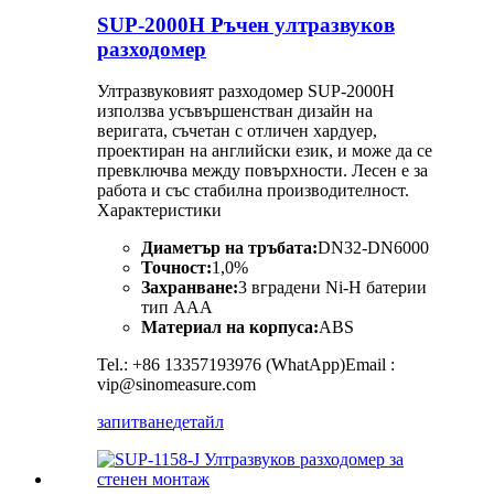
SUP-2000H Ръчен ултразвуков
разходомер
Ултразвуковият разходомер SUP-2000H
използва усъвършенстван дизайн на
веригата, съчетан с отличен хардуер,
проектиран на английски език, и може да се
превключва между повърхности. Лесен е за
работа и със стабилна производителност.
Характеристики
Диаметър на тръбата:
DN32-DN6000
Точност:
1,0%
Захранване:
3 вградени Ni-H батерии
тип AAA
Материал на корпуса:
ABS
Tel.: +86 13357193976 (WhatApp)Email :
vip@sinomeasure.com
запитване
детайл