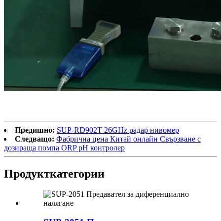
Предишно:
SUP-RD902T 26GHz радар нивомер
Следващо:
Фабрична цена Китай онлайн Свързване с
дозираща помпа ORP pH контролер
Продукт
категории