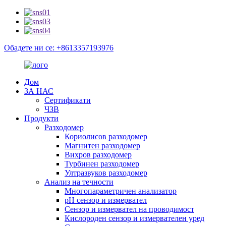
Обадете ни се: +8613357193976
Дом
ЗА НАС
Сертификати
ЧЗВ
Продукти
Разходомер
Кориолисов разходомер
Магнитен разходомер
Вихров разходомер
Турбинен разходомер
Ултразвуков разходомер
Анализ на течности
Многопараметричен анализатор
pH сензор и измервател
Сензор и измервател на проводимост
Кислороден сензор и измервателен уред