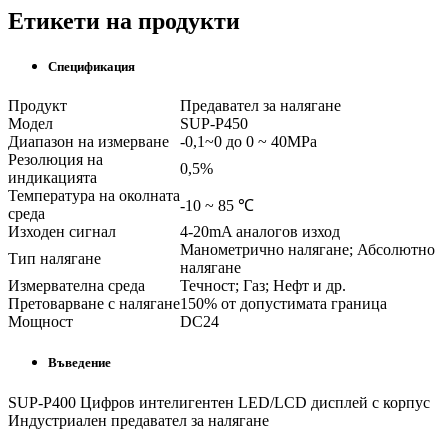
Етикети на продукти
Спецификация
Продукт
Предавател за налягане
Модел
SUP-P450
Диапазон на измерване
-0,1~0 до 0 ~ 40MPa
Резолюция на
0,5%
индикацията
Температура на околната
-10 ~ 85 ℃
среда
Изходен сигнал
4-20mA аналогов изход
Манометрично налягане; Абсолютно
Тип налягане
налягане
Измервателна среда
Течност; Газ; Нефт и др.
Претоварване с налягане
150% от допустимата граница
Мощност
DC24
Въведение
SUP-P400 Цифров интелигентен LED/LCD дисплей с корпус
Индустриален предавател за налягане