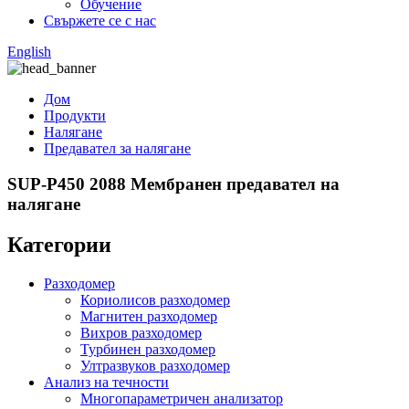
Обучение
Свържете се с нас
English
Дом
Продукти
Налягане
Предавател за налягане
SUP-P450 2088 Мембранен предавател на
налягане
Категории
Разходомер
Кориолисов разходомер
Магнитен разходомер
Вихров разходомер
Турбинен разходомер
Ултразвуков разходомер
Анализ на течности
Многопараметричен анализатор