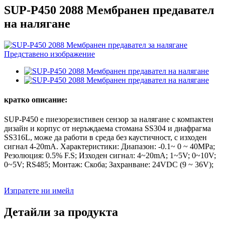
SUP-P450 2088 Мембранен предавател
на налягане
кратко описание:
SUP-P450 е пиезорезистивен сензор за налягане с компактен
дизайн и корпус от неръждаема стомана SS304 и диафрагма
SS316L, може да работи в среда без каустичност, с изходен
сигнал 4-20mA. Характеристики: Диапазон: -0.1~ 0 ~ 40MPa;
Резолюция: 0.5% F.S; Изходен сигнал: 4~20mA; 1~5V; 0~10V;
0~5V; RS485; Монтаж: Скоба; Захранване: 24VDC (9 ~ 36V);
Изпратете ни имейл
Детайли за продукта