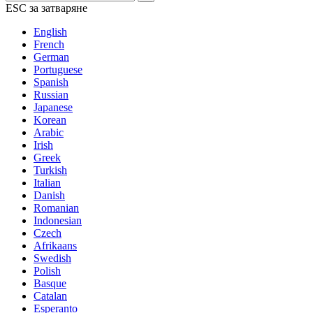
ESC за затваряне
English
French
German
Portuguese
Spanish
Russian
Japanese
Korean
Arabic
Irish
Greek
Turkish
Italian
Danish
Romanian
Indonesian
Czech
Afrikaans
Swedish
Polish
Basque
Catalan
Esperanto