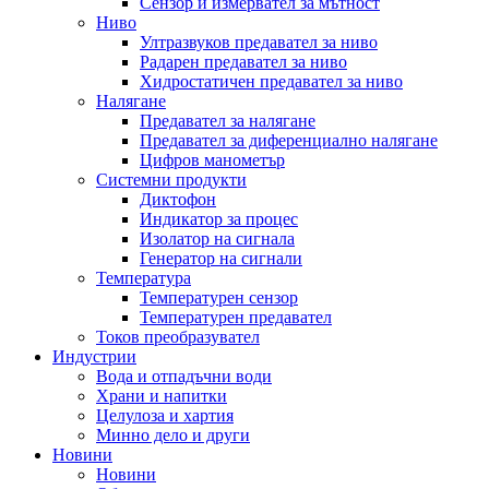
Сензор и измервател за мътност
Ниво
Ултразвуков предавател за ниво
Радарен предавател за ниво
Хидростатичен предавател за ниво
Налягане
Предавател за налягане
Предавател за диференциално налягане
Цифров манометър
Системни продукти
Диктофон
Индикатор за процес
Изолатор на сигнала
Генератор на сигнали
Температура
Температурен сензор
Температурен предавател
Токов преобразувател
Индустрии
Вода и отпадъчни води
Храни и напитки
Целулоза и хартия
Минно дело и други
Новини
Новини