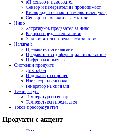
pH сензор и измервател
Сензор и измервател на проводимост
Кислороден сензор и измервателен уред
Сензор и измервател за мътност
Ниво
Ултразвуков предавател за ниво
Радарен предавател за ниво
Хидростатичен предавател за ниво
Налягане
Предавател за налягане
Предавател за диференциално налягане
Цифров манометър
Системни продукти
Диктофон
Индикатор за процес
Изолатор на сигнала
Генератор на сигнали
Температура
Температурен сензор
Температурен предавател
Токов преобразувател
Продукти с акцент