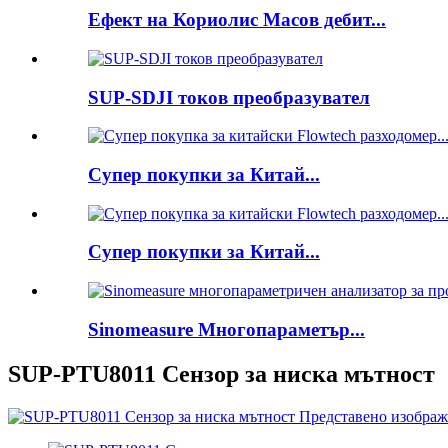
Ефект на Кориолис Масов дебит...
SUP-SDJI токов преобразувател
Супер покупки за Китай...
Супер покупки за Китай...
Sinomeasure Многопараметър...
SUP-PTU8011 Сензор за ниска мътност