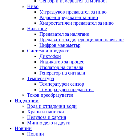
Сензор и измервател за мътност
Ниво
Ултразвуков предавател за ниво
Радарен предавател за ниво
Хидростатичен предавател за ниво
Налягане
Предавател за налягане
Предавател за диференциално налягане
Цифров манометър
Системни продукти
Диктофон
Индикатор за процес
Изолатор на сигнала
Генератор на сигнали
Температура
Температурен сензор
Температурен предавател
Токов преобразувател
Индустрии
Вода и отпадъчни води
Храни и напитки
Целулоза и хартия
Минно дело и други
Новини
Новини