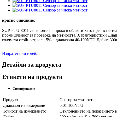
кратко описание:
SUP-PTU-8011 се използва широко в области като пречиствател
промишленост за проверка на мътността. Характеристики Диап
голямата стойност; и е ±5% в диапазона 40-100NTU Дебит: 300
Изпратете ни имейл
Детайли за продукта
Етикети на продукти
Спецификация
Продукт
Сензор за мътност
Диапазон на измерване
0.01-100NTU
Точност на измерването
Отклонението на показанието в
Дебит
300 мл/мин ≤ X ≤ 700 мл/мин