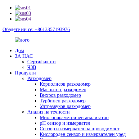
Обадете ни се: +8613357193976
Дом
ЗА НАС
Сертификати
ЧЗВ
Продукти
Разходомер
Кориолисов разходомер
Магнитен разходомер
Вихров разходомер
Турбинен разходомер
Ултразвуков разходомер
Анализ на течности
Многопараметричен анализатор
pH сензор и измервател
Сензор и измервател на проводимост
Кислороден сензор и измервателен уред