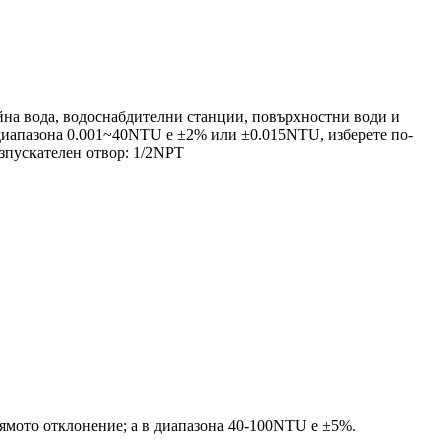
йна вода, водоснабдителни станции, повърхностни води и
диапазона 0.001~40NTU е ±2% или ±0.015NTU, изберете по-
зпускателен отвор: 1/2NPT
ямото отклонение; а в диапазона 40-100NTU е ±5%.