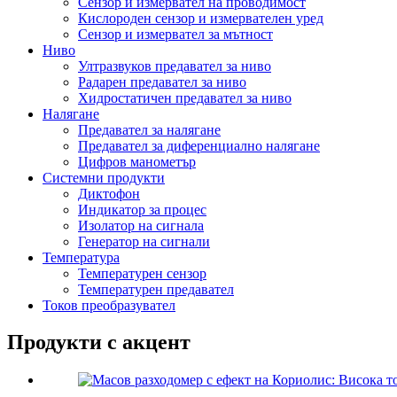
Сензор и измервател на проводимост
Кислороден сензор и измервателен уред
Сензор и измервател за мътност
Ниво
Ултразвуков предавател за ниво
Радарен предавател за ниво
Хидростатичен предавател за ниво
Налягане
Предавател за налягане
Предавател за диференциално налягане
Цифров манометър
Системни продукти
Диктофон
Индикатор за процес
Изолатор на сигнала
Генератор на сигнали
Температура
Температурен сензор
Температурен предавател
Токов преобразувател
Продукти с акцент