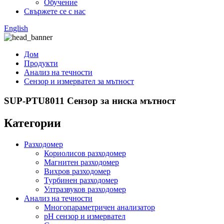
Обучение
Свържете се с нас
English
Дом
Продукти
Анализ на течности
Сензор и измервател за мътност
SUP-PTU8011 Сензор за ниска мътност
Категории
Разходомер
Кориолисов разходомер
Магнитен разходомер
Вихров разходомер
Турбинен разходомер
Ултразвуков разходомер
Анализ на течности
Многопараметричен анализатор
pH сензор и измервател