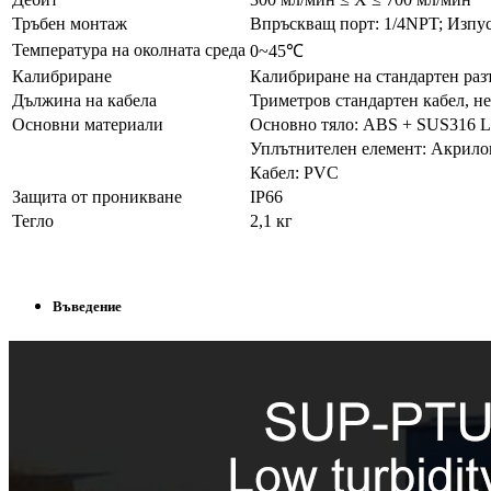
Тръбен монтаж
Впръскващ порт: 1/4NPT; Изпус
Температура на околната среда
0~45℃
Калибриране
Калибриране на стандартен разт
Дължина на кабела
Триметров стандартен кабел, н
Основни материали
Основно тяло: ABS + SUS316 L
Уплътнителен елемент: Акрило
Кабел: PVC
Защита от проникване
IP66
Тегло
2,1 кг
Въведение