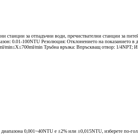
ни станции за отпадъчни води, пречиствателни станции за пите
азон: 0.01-100NTU Резолюция: Отклонението на показанието в 
ml/min≤X≤700ml/min Тръбна връзка: Впръскващ отвор: 1/4NPT; И
 диапазона 0,001~40NTU е ±2% или ±0,015NTU, изберете по-гол