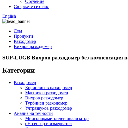
Обучение
Свържете се с нас
English
Дом
Продукти
Разходомер
Вихров разходомер
SUP-LUGB Вихров разходомер без компенсация на
Категории
Разходомер
Кориолисов разходомер
Магнитен разходомер
Вихров разходомер
Турбинен разходомер
Ултразвуков разходомер
Анализ на течности
Многопараметричен анализатор
pH сензор и измервател