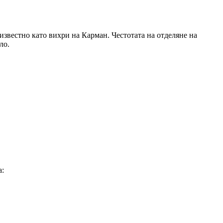
известно като вихри на Карман. Честотата на отделяне на
ло.
а: