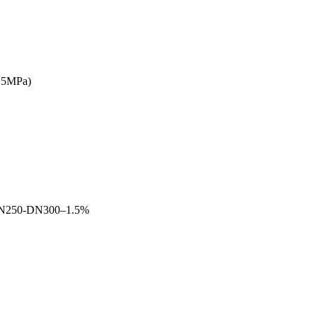
.5MPa)
DN250-DN300–1.5%