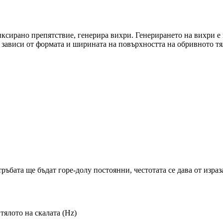
ксирано препятствие, генерира вихри. Генерирането на вихри е 
 зависи от формата и ширината на повърхността на обривното тя
ъбата ще бъдат горе-долу постоянни, честотата се дава от израз
 тялото на скалата (Hz)