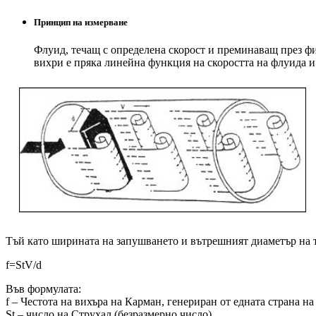
Принцип на измерване
Флуид, течащ с определена скорост и преминаващ през фи
вихри е пряка линейна функция на скоростта на флуида и
Тъй като ширината на запушването и вътрешният диаметър на тр
f=StV/d
Във формулата:
f – Честота на вихъра на Карман, генериран от едната страна на
St – число на Струхал (безразмерно число)