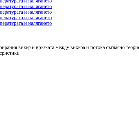
рания вихър и връзката между вихъра и потока съгласно теория
теристики