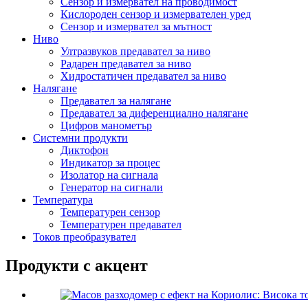
Сензор и измервател на проводимост
Кислороден сензор и измервателен уред
Сензор и измервател за мътност
Ниво
Ултразвуков предавател за ниво
Радарен предавател за ниво
Хидростатичен предавател за ниво
Налягане
Предавател за налягане
Предавател за диференциално налягане
Цифров манометър
Системни продукти
Диктофон
Индикатор за процес
Изолатор на сигнала
Генератор на сигнали
Температура
Температурен сензор
Температурен предавател
Токов преобразувател
Продукти с акцент