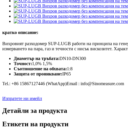
кратко описание:
Вихровият разходомер SUP-LUGB работи на принципа на генери
измерването на пара, газ и течности с нисък вискозитет. Харак
Диаметър на тръбата:
DN10-DN300
Точност:
1,0% 1,5%
Съотношение на обхвата:
1:8
Защита от проникване:
IP65
Tel.: +86 15867127446 (WhatApp)Email : info@Sinomeasure.com
Изпратете ни имейл
Детайли за продукта
Етикети на продукти