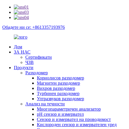
Обадете ни се: +8613357193976
Дом
ЗА НАС
Сертификати
ЧЗВ
Продукти
Разходомер
Кориолисов разходомер
Магнитен разходомер
Вихров разходомер
Турбинен разходомер
Ултразвуков разходомер
Анализ на течности
Многопараметричен анализатор
pH сензор и измервател
Сензор и измервател на проводимост
Кислороден сензор и измервателен уред