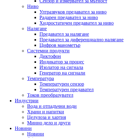
Сензор и измервател за мътност
Ниво
Ултразвуков предавател за ниво
Радарен предавател за ниво
Хидростатичен предавател за ниво
Налягане
Предавател за налягане
Предавател за диференциално налягане
Цифров манометър
Системни продукти
Диктофон
Индикатор за процес
Изолатор на сигнала
Генератор на сигнали
Температура
Температурен сензор
Температурен предавател
Токов преобразувател
Индустрии
Вода и отпадъчни води
Храни и напитки
Целулоза и хартия
Минно дело и други
Новини
Новини