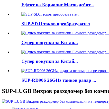
Ефект на Кориолис Масов дебит...
SUP-SDJI токов преобразувател
Супер покупки за Китай...
Супер покупки за Китай...
SUP-RD906 26GHz танков радар ...
SUP-LUGB Вихров разходомер без компе