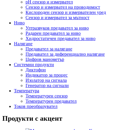
pH сензор и измервател
Сензор и измервател на проводимост
Кислороден сензор и измервателен уред
Сензор и измервател за мътност
Ниво
Ултразвуков предавател за ниво
Радарен предавател за ниво
Хидростатичен предавател за ниво
Налягане
Предавател за налягане
Предавател за диференциално налягане
Цифров манометър
Системни продукти
Диктофон
Индикатор за процес
Изолатор на сигнала
Генератор на сигнали
Температура
Температурен сензор
Температурен предавател
Токов преобразувател
Продукти с акцент