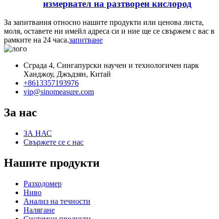
измервател на разтворен кислород
За запитвания относно нашите продукти или ценова листа,
моля, оставете ни имейл адреса си и ние ще се свържем с вас в
рамките на 24 часа.
запитване
Сграда 4, Сингапурски научен и технологичен парк
Ханджоу, Джъдзян, Китай
+8613357193976
vip@sinomeasure.com
За нас
ЗА НАС
Свържете се с нас
Нашите продукти
Разходомер
Ниво
Анализ на течности
Налягане
Системни продукти