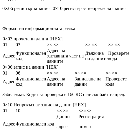
0X06 регистър за запис | 0×10 регистър за непрекъснат запис
Формат на информационната рамка
0×03 прочетени данни [HEX]
01
03
×× ××
×× ××
×× ××
Адрес на
Функционален
Дължина
Проверете
Адрес
заглавната част на
код
на данните
кода
данните
0×06 запис на данни [HEX]
01
06
×× ××
×× ××
×× ××
Функционален
Адрес на
Записване на
Проверете
Адрес
код
данните
данни
кода
Забележки: Кодът за проверка е 16CRC с нисък байт напред.
0×10 Непрекъснат запис на данни [HEX]
01
10
×× ××
×××××
Данни
Регистрация
Адрес
Функционален код
адрес
номер