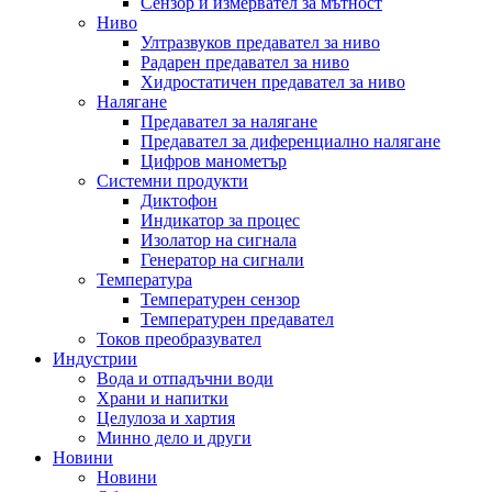
Сензор и измервател за мътност
Ниво
Ултразвуков предавател за ниво
Радарен предавател за ниво
Хидростатичен предавател за ниво
Налягане
Предавател за налягане
Предавател за диференциално налягане
Цифров манометър
Системни продукти
Диктофон
Индикатор за процес
Изолатор на сигнала
Генератор на сигнали
Температура
Температурен сензор
Температурен предавател
Токов преобразувател
Индустрии
Вода и отпадъчни води
Храни и напитки
Целулоза и хартия
Минно дело и други
Новини
Новини