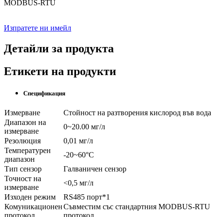
MODBUS-RTU
Изпратете ни имейл
Детайли за продукта
Етикети на продукти
Спецификация
Измерване
Стойност на разтворения кислород във вода
Диапазон на
0~20.00 мг/л
измерване
Резолюция
0,01 мг/л
Температурен
-20~60°C
диапазон
Тип сензор
Галваничен сензор
Точност на
<0,5 мг/л
измерване
Изходен режим
RS485 порт*1
Комуникационен
Съвместим със стандартния MODBUS-RTU
протокол
протокол