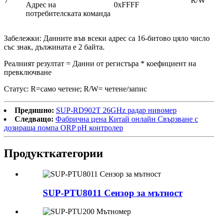
7
R/W
Адрес на
0xFFFF
потребителската команда
Забележки: Данните във всеки адрес са 16-битово цяло число
със знак, дължината е 2 байта.
Реалният резултат = Данни от регистъра * коефициент на
превключване
Статус: R=само четене; R/W= четене/запис
Предишно:
SUP-RD902T 26GHz радар нивомер
Следващо:
Фабрична цена Китай онлайн Свързване с
дозираща помпа ORP pH контролер
Продукт
категории
SUP-PTU8011 Сензор за мътност