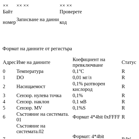
××
×× ××
×× ××
Байт
Проверете
Записване на данни
номер
код
Формат на данните от регистъра
Коефициент на
Адрес
Име на данните
Статус
превключване
0
Температура
0,1°C
R
1
DO
0,01 мг/л
R
0,1% разтворен
2
Насищаемост
R
кислород
3
Сензор. нулева точка
0,1%
R
4
Сензор. наклон
0,1 мВ
R
5
Сензор. MV
0,1%S
R
Състояние на системата.
6
Формат 4*4bit 0xFFFF
R
01
Състояние на
системата.02
Формат: 4*4bit