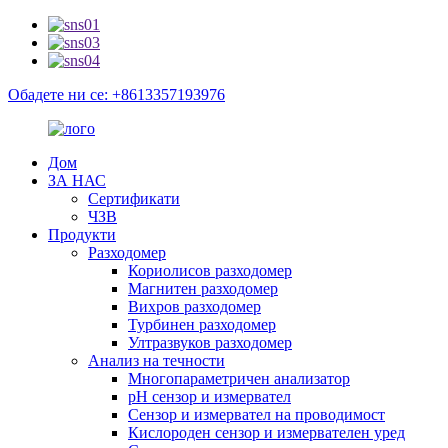
Обадете ни се: +8613357193976
Дом
ЗА НАС
Сертификати
ЧЗВ
Продукти
Разходомер
Кориолисов разходомер
Магнитен разходомер
Вихров разходомер
Турбинен разходомер
Ултразвуков разходомер
Анализ на течности
Многопараметричен анализатор
pH сензор и измервател
Сензор и измервател на проводимост
Кислороден сензор и измервателен уред