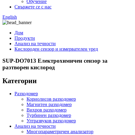
Обучение
Свържете се с нас
English
Дом
Продукти
Анализ на течности
Кислороден сензор и измервателен уред
SUP-DO7013 Електрохимичен сензор за
разтворен кислород
Категории
Разходомер
Кориолисов разходомер
Магнитен разходомер
Вихров разходомер
Турбинен разходомер
Ултразвуков разходомер
Анализ на течности
Многопараметричен анализатор